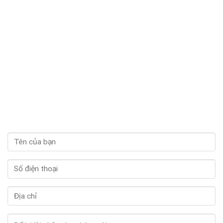
hài lòng vì uống mà không bị tăng cân, còn bổ sung thêm collagen giúp
da căng mọng hơn nữa.