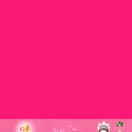
2 – 3 sản
khi uống
nhất buổi
phẩm/ngày.
lạnh.
trưa hoặc
tối.
Cẩn trọng
khi
sử dụng.