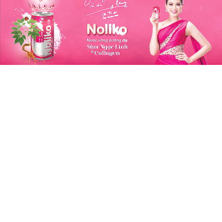
hỏe Bên Trong, Đẹp Bên Ngoài
ng hiệu: Sâm Ngọc Linh Kon Tum K5
m Ngọc Linh là một trong những loại dược liệu cực
của Việt Nam, với số lượng Saponin cao hơn nhiều
o với các loại sâm khác trên thế giới.
m Ngọc Linh Kon Tum K5 là đơn vị tiên phong
g việc bảo tồn nguồn gen gốc, giống bản địa trong