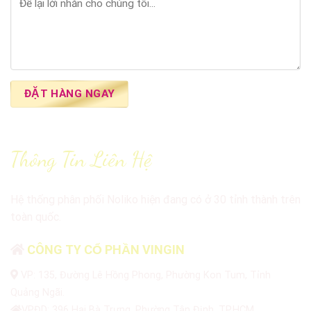
Thông Tin Liên Hệ
Hệ thống phân phối Noliko hiện đang có ở 30 tỉnh thành trên
toàn quốc.
CÔNG TY CỔ PHẦN VINGIN
VP: 135, Đường Lê Hồng Phong, Phường Kon Tum, Tỉnh
Quảng Ngãi.
VPĐD: 396 Hai Bà Trưng, Phường Tân Định, TP.HCM.