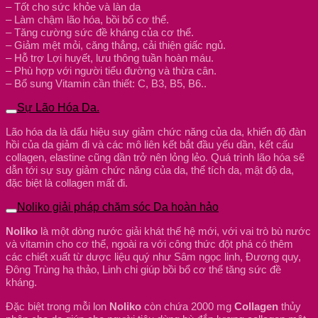
– Tốt cho sức khỏe và làn da
– Làm chậm lão hóa, bồi bổ cơ thể.
– Tăng cường sức đề kháng của cơ thể.
– Giảm mệt mỏi, căng thẳng, cải thiện giấc ngủ.
– Hỗ trợ Lợi huyết, lưu thông tuần hoàn máu.
– Phù hợp với người tiểu đường và thừa cân.
– Bổ sung Vitamin cần thiết: C, B3, B5, B6..
Sự Lão Hóa Da.
Lão hóa da là dấu hiệu suy giảm chức năng của da, khiến độ đàn
hồi của da giảm đi và các mô liên kết bắt đầu yếu dần, kết cấu
collagen, elastine cũng dần trở nên lỏng lẻo. Quá trình lão hóa sẽ
dẫn tới sự suy giảm chức năng của da, thể tích da, mật độ da,
đặc biệt là collagen mất đi.
Noliko giải pháp chăm sóc Da hoàn hảo
Noliko
là một dòng nước giải khát thế hệ mới, với vai trò bù nước
và vitamin cho cơ thể, ngoài ra với công thức đột phá có thêm
các chiết xuất từ dược liệu quý như Sâm ngọc linh, Đương quy,
Đông Trùng hạ thảo, Linh chi giúp bồi bổ cơ thể tăng sức đề
kháng.
Đặc biệt trong mỗi lon
Noliko
còn chứa 2000 mg
Collagen
thủy