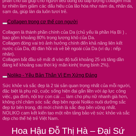
phân cho da giúp cho người tiêu dùng bù đắp lượng collagen mât
tự nhiên làm giảm các dấu hiệu của lão hóa như nám da, nhăn da,
sạm da, giúp làn da luôn tươi trẻ.
Collagen trong cơ thể con người
Collagen là thành phần chính của Da (chủ yếu là phần Hạ Bì ) ,
bao gồm khoảng 80% trọng lượng khô của Da.
Collagen đóng vai trò ảnh hưởng chính đến khả năng liên kết
nước của Da, độ đàn hồi và vẻ bề ngoài của Da (ví dụ : nếp
nhăn).
Collagen bắt đầu sẽ mất đi vào độ tuổi khoảng 25 và tăng dần
đáng kể khoảng sau thời kỳ mãn kinh( trung bình 2%).
Noliko - Yêu Bản Thân Vì Em Xứng Đáng
Sức khỏe và sắc đẹp là 2 tài sản quan trọng nhất của mỗi người,
đặc biệt là phụ nữ, cuộc sống hiện đại gắn liền với áp lực công
việc, gia đình, nội trợ con cái … làm cho phụ nữ nhanh già hơn,
không chỉ chăm sóc sắc đẹp bên ngoài Noliko nuôi dưỡng sắc
đẹp từ bên trong, đó mới chính là sắc đẹp bền vững nhất.
NOLIKO cam kết kiến tạo một nền tảng bảo vệ sức khỏe và sắc
đẹp cho thế hệ trẻ Việt Nam.
Hoa Hậu Đỗ Thị Hà – Đại Sứ