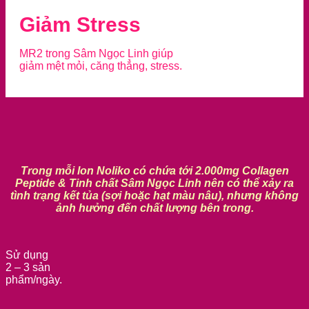
Giảm Stress
MR2 trong Sâm Ngọc Linh giúp
giảm mệt mỏi, căng thẳng, stress.
Trong mỗi lon Noliko có chứa tới 2.000mg Collagen
Peptide & Tinh chất Sâm Ngọc Linh nên có thể xảy ra
tình trạng kết tủa (sợi hoặc hạt màu nâu), nhưng không
ảnh hưởng đến chất lượng bên trong.
Sử dụng
2 – 3 sản
phẩm/ngày.