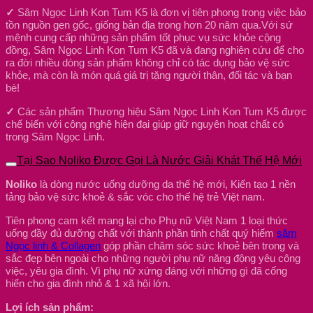
✓
Sâm Ngọc Linh Kon Tum K5 là đơn vị tiên phong trong việc bảo
tồn nguồn gen gốc, giống bản địa trong hơn 20 năm qua.Với sứ
mệnh cung cấp những sản phẩm tốt phục vụ sức khỏe cộng
đồng, Sâm Ngọc Linh Kon Tum K5 đã và đang nghiên cứu để cho
ra đời nhiều dòng sản phẩm không chỉ có tác dụng bảo vệ sức
khỏe, mà còn là món quá giá trị tặng người thân, đối tác và bạn
bè!
✓
Các sản phẩm Thương hiệu Sâm Ngọc Linh Kon Tum K5 được
chế biến với công nghệ hiện đại giúp giữ nguyên hoạt chất có
trong Sâm Ngọc Linh.
Tại Sao Noliko Được Gọi Là Nước Giải Khát Thế Hệ Mới
Noliko
là dòng nước uống dưỡng da thế hệ mới, Kiến tạo 1 nền
tảng bảo vệ sức khoẻ & sắc vóc cho thế hệ trẻ Việt nam.
Tiên phong cam kết mang lại cho Phụ nữ Việt Nam 1 loại thức
uống đầy đủ dưỡng chất với thành phần tinh chất quý hiếm
sâm
Ngọc linh & Collagen
góp phần chăm sóc sức khoẻ bên trong và
sắc đẹp bên ngoài cho những người phụ nữ năng động yêu công
việc, yêu gia đình. Vì phụ nữ xứng đáng với những gì đã cống
hiến cho gia đình nhỏ & 1 xã hội lớn.
Lợi ích sản phẩm: