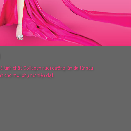
I
à tinh chất Collagen nuôi dưỡng làn da từ sâu
h cho mọi phụ nữ hiện đại.