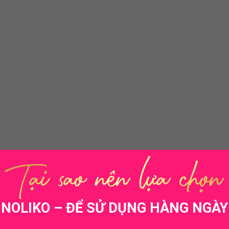
NOLIKO – ĐỂ SỬ DỤNG HÀNG NGÀY