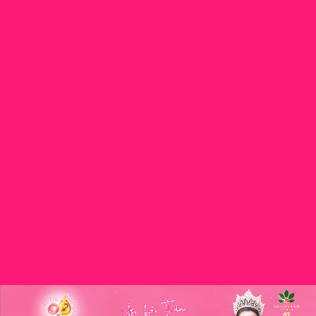
2 – 3 sản
khi uống
nhất buổi
phẩm/ngày.
lạnh.
trưa hoặc
tối.
Cẩn trọng
khi
sử dụng.