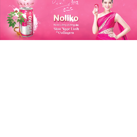
hỏe Bên Trong, Đẹp Bên Ngoài
ng hiệu: Sâm Ngọc Linh Kon Tum K5
m Ngọc Linh là một trong những loại dược liệu cực
của Việt Nam, với số lượng Saponin cao hơn nhiều
o với các loại sâm khác trên thế giới.
m Ngọc Linh Kon Tum K5 là đơn vị tiên phong
g việc bảo tồn nguồn gen gốc, giống bản địa trong