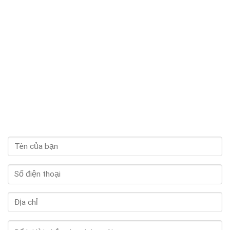
hài lòng vì uống mà không bị tăng cân, còn bổ sung thêm collagen giúp
da căng mọng hơn nữa.