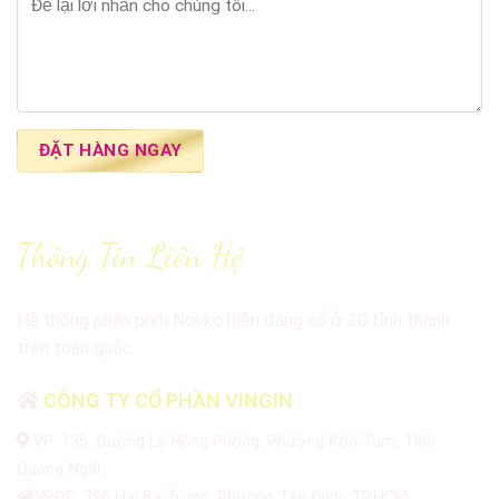
Thông Tin Liên Hệ
Hệ thống phân phối Noliko hiện đang có ở 30 tỉnh thành
trên toàn quốc.
CÔNG TY CỔ PHẦN VINGIN
VP: 135, Đường Lê Hồng Phong, Phường Kon Tum, Tỉnh
Quảng Ngãi.
VPĐD: 396 Hai Bà Trưng, Phường Tân Định, TP.HCM.