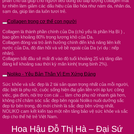
phân cho da giúp cho người tiêu dùng bù đắp lượng collagen mât
tự nhiên làm giảm các dấu hiệu của lão hóa như nám da, nhăn da,
sạm da, giúp làn da luôn tươi trẻ.
Collagen trong cơ thể con người
Collagen là thành phần chính của Da (chủ yếu là phần Hạ Bì ) ,
bao gồm khoảng 80% trọng lượng khô của Da.
Collagen đóng vai trò ảnh hưởng chính đến khả năng liên kết
nước của Da, độ đàn hồi và vẻ bề ngoài của Da (ví dụ : nếp
nhăn).
Collagen bắt đầu sẽ mất đi vào độ tuổi khoảng 25 và tăng dần
đáng kể khoảng sau thời kỳ mãn kinh( trung bình 2%).
Noliko - Yêu Bản Thân Vì Em Xứng Đáng
Sức khỏe và sắc đẹp là 2 tài sản quan trọng nhất của mỗi người,
đặc biệt là phụ nữ, cuộc sống hiện đại gắn liền với áp lực công
việc, gia đình, nội trợ con cái … làm cho phụ nữ nhanh già hơn,
không chỉ chăm sóc sắc đẹp bên ngoài Noliko nuôi dưỡng sắc
đẹp từ bên trong, đó mới chính là sắc đẹp bền vững nhất.
NOLIKO cam kết kiến tạo một nền tảng bảo vệ sức khỏe và sắc
đẹp cho thế hệ trẻ Việt Nam.
Hoa Hậu Đỗ Thị Hà – Đại Sứ