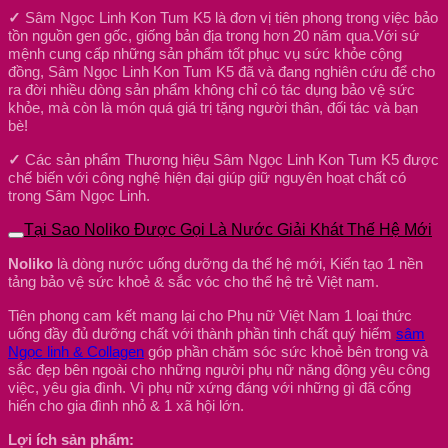
✓
Sâm Ngọc Linh Kon Tum K5 là đơn vị tiên phong trong việc bảo
tồn nguồn gen gốc, giống bản địa trong hơn 20 năm qua.Với sứ
mệnh cung cấp những sản phẩm tốt phục vụ sức khỏe cộng
đồng, Sâm Ngọc Linh Kon Tum K5 đã và đang nghiên cứu để cho
ra đời nhiều dòng sản phẩm không chỉ có tác dụng bảo vệ sức
khỏe, mà còn là món quá giá trị tặng người thân, đối tác và bạn
bè!
✓
Các sản phẩm Thương hiệu Sâm Ngọc Linh Kon Tum K5 được
chế biến với công nghệ hiện đại giúp giữ nguyên hoạt chất có
trong Sâm Ngọc Linh.
Tại Sao Noliko Được Gọi Là Nước Giải Khát Thế Hệ Mới
Noliko
là dòng nước uống dưỡng da thế hệ mới, Kiến tạo 1 nền
tảng bảo vệ sức khoẻ & sắc vóc cho thế hệ trẻ Việt nam.
Tiên phong cam kết mang lại cho Phụ nữ Việt Nam 1 loại thức
uống đầy đủ dưỡng chất với thành phần tinh chất quý hiếm
sâm
Ngọc linh & Collagen
góp phần chăm sóc sức khoẻ bên trong và
sắc đẹp bên ngoài cho những người phụ nữ năng động yêu công
việc, yêu gia đình. Vì phụ nữ xứng đáng với những gì đã cống
hiến cho gia đình nhỏ & 1 xã hội lớn.
Lợi ích sản phẩm: