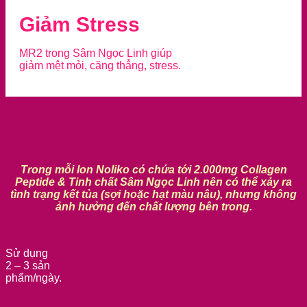
Giảm Stress
MR2 trong Sâm Ngọc Linh giúp
giảm mệt mỏi, căng thẳng, stress.
Trong mỗi lon Noliko có chứa tới 2.000mg Collagen
Peptide & Tinh chất Sâm Ngọc Linh nên có thể xảy ra
tình trạng kết tủa (sợi hoặc hạt màu nâu), nhưng không
ảnh hưởng đến chất lượng bên trong.
Sử dụng
2 – 3 sản
phẩm/ngày.