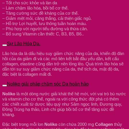
– Tốt cho sức khỏe và làn da
– Làm chậm lão hóa, bồi bổ cơ thể.
– Tăng cường sức đề kháng của cơ thể.
– Giảm mệt mỏi, căng thẳng, cải thiện giấc ngủ.
– Hỗ trợ Lợi huyết, lưu thông tuần hoàn máu.
– Phù hợp với người tiểu đường và thừa cân.
– Bổ sung Vitamin cần thiết: C, B3, B5, B6..
Sự Lão Hóa Da.
Lão hóa da là dấu hiệu suy giảm chức năng của da, khiến độ đàn
hồi của da giảm đi và các mô liên kết bắt đầu yếu dần, kết cấu
collagen, elastine cũng dần trở nên lỏng lẻo. Quá trình lão hóa sẽ
dẫn tới sự suy giảm chức năng của da, thể tích da, mật độ da,
đặc biệt là collagen mất đi.
Noliko giải pháp chăm sóc Da hoàn hảo
Noliko
là một dòng nước giải khát thế hệ mới, với vai trò bù nước
và vitamin cho cơ thể, ngoài ra với công thức đột phá có thêm
các chiết xuất từ dược liệu quý như Sâm ngọc linh, Đương quy,
Đông Trùng hạ thảo, Linh chi giúp bồi bổ cơ thể tăng sức đề
kháng.
Đặc biệt trong mỗi lon
Noliko
còn chứa 2000 mg
Collagen
thủy