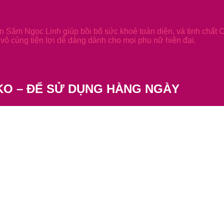
 Sâm Ngọc Linh giúp bồi bổ sức khoẻ toàn diện, và tinh chất 
vô cùng tiện lợi dễ dàng dành cho mọi phụ nữ hiện đại.
KO – ĐỂ SỬ DỤNG HÀNG NGÀY