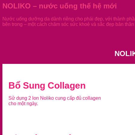
NOLIKO – nước uống thế hệ mới
Nước uống dưỡng da dành riêng cho phái đẹp, với thành phần
bên trong – một cách chăm sóc sức khoẻ và sắc đẹp bản thân 
NOLI
Bổ Sung Collagen
Sử dụng 2 lon Noliko cung cấp đủ collagen
cho một ngày.