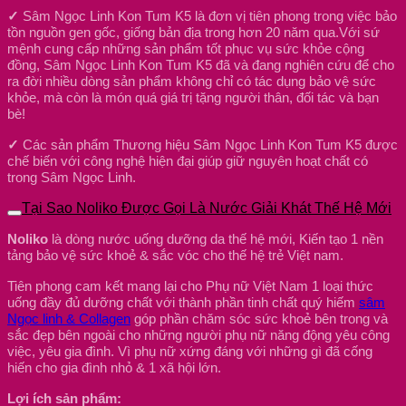
✓
Sâm Ngọc Linh Kon Tum K5 là đơn vị tiên phong trong việc bảo
tồn nguồn gen gốc, giống bản địa trong hơn 20 năm qua.Với sứ
mệnh cung cấp những sản phẩm tốt phục vụ sức khỏe cộng
đồng, Sâm Ngọc Linh Kon Tum K5 đã và đang nghiên cứu để cho
ra đời nhiều dòng sản phẩm không chỉ có tác dụng bảo vệ sức
khỏe, mà còn là món quá giá trị tặng người thân, đối tác và bạn
bè!
✓
Các sản phẩm Thương hiệu Sâm Ngọc Linh Kon Tum K5 được
chế biến với công nghệ hiện đại giúp giữ nguyên hoạt chất có
trong Sâm Ngọc Linh.
Tại Sao Noliko Được Gọi Là Nước Giải Khát Thế Hệ Mới
Noliko
là dòng nước uống dưỡng da thế hệ mới, Kiến tạo 1 nền
tảng bảo vệ sức khoẻ & sắc vóc cho thế hệ trẻ Việt nam.
Tiên phong cam kết mang lại cho Phụ nữ Việt Nam 1 loại thức
uống đầy đủ dưỡng chất với thành phần tinh chất quý hiếm
sâm
Ngọc linh & Collagen
góp phần chăm sóc sức khoẻ bên trong và
sắc đẹp bên ngoài cho những người phụ nữ năng động yêu công
việc, yêu gia đình. Vì phụ nữ xứng đáng với những gì đã cống
hiến cho gia đình nhỏ & 1 xã hội lớn.
Lợi ích sản phẩm: