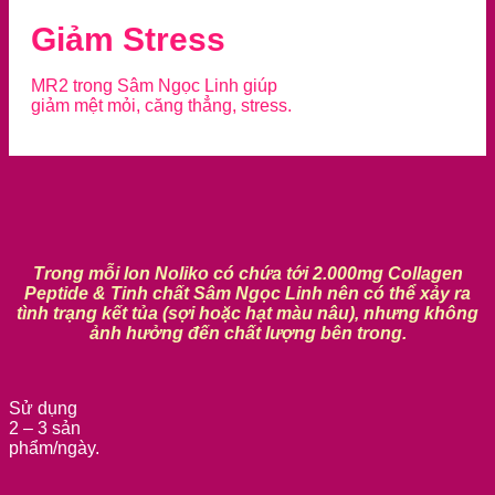
Giảm Stress
MR2 trong Sâm Ngọc Linh giúp
giảm mệt mỏi, căng thẳng, stress.
Trong mỗi lon Noliko có chứa tới 2.000mg Collagen
Peptide & Tinh chất Sâm Ngọc Linh nên có thể xảy ra
tình trạng kết tủa (sợi hoặc hạt màu nâu), nhưng không
ảnh hưởng đến chất lượng bên trong.
Sử dụng
2 – 3 sản
phẩm/ngày.