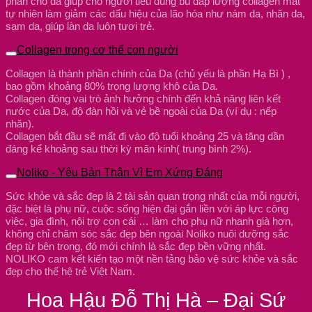
phân cho da giúp cho người tiêu dùng bù đắp lượng collagen mât
tự nhiên làm giảm các dấu hiệu của lão hóa như nám da, nhăn da,
sạm da, giúp làn da luôn tươi trẻ.
Collagen trong cơ thể con người
Collagen là thành phần chính của Da (chủ yếu là phần Hạ Bì ) ,
bao gồm khoảng 80% trọng lượng khô của Da.
Collagen đóng vai trò ảnh hưởng chính đến khả năng liên kết
nước của Da, độ đàn hồi và vẻ bề ngoài của Da (ví dụ : nếp
nhăn).
Collagen bắt đầu sẽ mất đi vào độ tuổi khoảng 25 và tăng dần
đáng kể khoảng sau thời kỳ mãn kinh( trung bình 2%).
Noliko - Yêu Bản Thân Vì Em Xứng Đáng
Sức khỏe và sắc đẹp là 2 tài sản quan trọng nhất của mỗi người,
đặc biệt là phụ nữ, cuộc sống hiện đại gắn liền với áp lực công
việc, gia đình, nội trợ con cái … làm cho phụ nữ nhanh già hơn,
không chỉ chăm sóc sắc đẹp bên ngoài Noliko nuôi dưỡng sắc
đẹp từ bên trong, đó mới chính là sắc đẹp bền vững nhất.
NOLIKO cam kết kiến tạo một nền tảng bảo vệ sức khỏe và sắc
đẹp cho thế hệ trẻ Việt Nam.
Hoa Hậu Đỗ Thị Hà – Đại Sứ