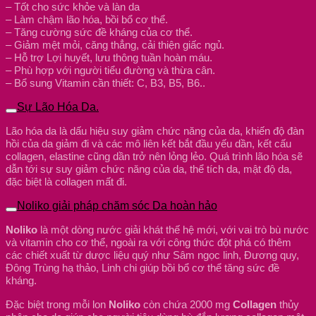
– Tốt cho sức khỏe và làn da
– Làm chậm lão hóa, bồi bổ cơ thể.
– Tăng cường sức đề kháng của cơ thể.
– Giảm mệt mỏi, căng thẳng, cải thiện giấc ngủ.
– Hỗ trợ Lợi huyết, lưu thông tuần hoàn máu.
– Phù hợp với người tiểu đường và thừa cân.
– Bổ sung Vitamin cần thiết: C, B3, B5, B6..
Sự Lão Hóa Da.
Lão hóa da là dấu hiệu suy giảm chức năng của da, khiến độ đàn
hồi của da giảm đi và các mô liên kết bắt đầu yếu dần, kết cấu
collagen, elastine cũng dần trở nên lỏng lẻo. Quá trình lão hóa sẽ
dẫn tới sự suy giảm chức năng của da, thể tích da, mật độ da,
đặc biệt là collagen mất đi.
Noliko giải pháp chăm sóc Da hoàn hảo
Noliko
là một dòng nước giải khát thế hệ mới, với vai trò bù nước
và vitamin cho cơ thể, ngoài ra với công thức đột phá có thêm
các chiết xuất từ dược liệu quý như Sâm ngọc linh, Đương quy,
Đông Trùng hạ thảo, Linh chi giúp bồi bổ cơ thể tăng sức đề
kháng.
Đặc biệt trong mỗi lon
Noliko
còn chứa 2000 mg
Collagen
thủy