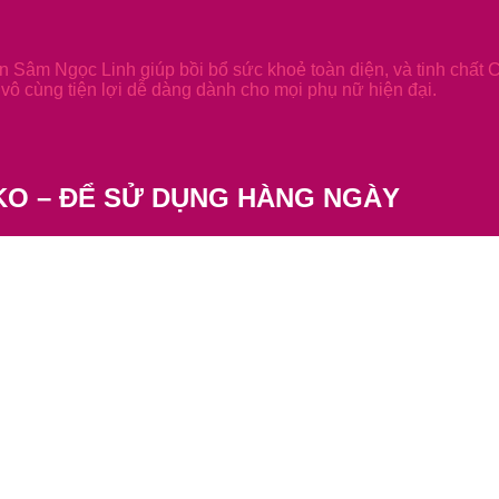
 Sâm Ngọc Linh giúp bồi bổ sức khoẻ toàn diện, và tinh chất 
vô cùng tiện lợi dễ dàng dành cho mọi phụ nữ hiện đại.
KO – ĐỂ SỬ DỤNG HÀNG NGÀY