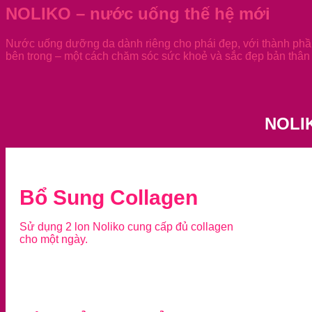
NOLIKO – nước uống thế hệ mới
Nước uống dưỡng da dành riêng cho phái đẹp, với thành phần
bên trong – một cách chăm sóc sức khoẻ và sắc đẹp bản thân 
NOLI
Bổ Sung Collagen
Sử dụng 2 lon Noliko cung cấp đủ collagen
cho một ngày.