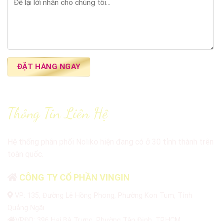
Thông Tin Liên Hệ
Hệ thống phân phối Noliko hiện đang có ở 30 tỉnh thành trên
toàn quốc.
CÔNG TY CỔ PHẦN VINGIN
VP: 135, Đường Lê Hồng Phong, Phường Kon Tum, Tỉnh
Quảng Ngãi.
VPĐD: 396 Hai Bà Trưng, Phường Tân Định, TP.HCM.