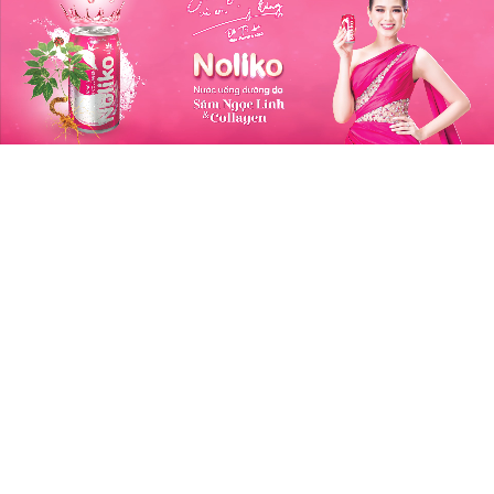
hỏe Bên Trong, Đẹp Bên Ngoài
ng hiệu: Sâm Ngọc Linh Kon Tum K5
m Ngọc Linh là một trong những loại dược liệu cực
của Việt Nam, với số lượng Saponin cao hơn nhiều
o với các loại sâm khác trên thế giới.
m Ngọc Linh Kon Tum K5 là đơn vị tiên phong
g việc bảo tồn nguồn gen gốc, giống bản địa trong