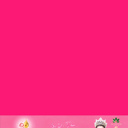
2 – 3 sản
khi uống
nhất buổi
phẩm/ngày.
lạnh.
trưa hoặc
tối.
Cẩn trọng
khi
sử dụng.