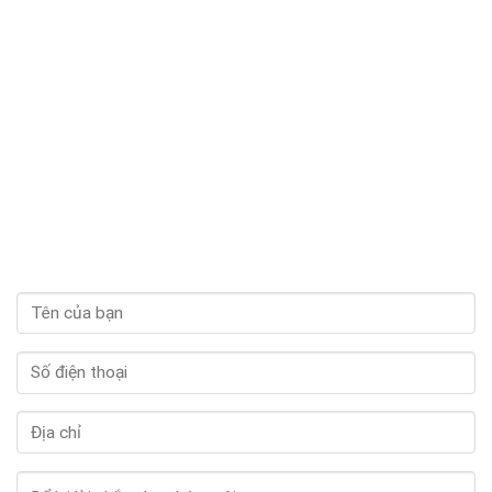
hài lòng vì uống mà không bị tăng cân, còn bổ sung thêm collagen giúp
da căng mọng hơn nữa.