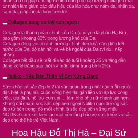
phân cho da giúp cho người tiêu dùng bù đắp lượng collagen mât
tự nhiên làm giảm các dấu hiệu của lão hóa như nám da, nhăn da,
sạm da, giúp làn da luôn tươi trẻ.
Collagen trong cơ thể con người
Collagen là thành phần chính của Da (chủ yếu là phần Hạ Bì ) ,
bao gồm khoảng 80% trọng lượng khô của Da.
Collagen đóng vai trò ảnh hưởng chính đến khả năng liên kết
nước của Da, độ đàn hồi và vẻ bề ngoài của Da (ví dụ : nếp
nhăn).
Collagen bắt đầu sẽ mất đi vào độ tuổi khoảng 25 và tăng dần
đáng kể khoảng sau thời kỳ mãn kinh( trung bình 2%).
Noliko - Yêu Bản Thân Vì Em Xứng Đáng
Sức khỏe và sắc đẹp là 2 tài sản quan trọng nhất của mỗi người,
đặc biệt là phụ nữ, cuộc sống hiện đại gắn liền với áp lực công
việc, gia đình, nội trợ con cái … làm cho phụ nữ nhanh già hơn,
không chỉ chăm sóc sắc đẹp bên ngoài Noliko nuôi dưỡng sắc
đẹp từ bên trong, đó mới chính là sắc đẹp bền vững nhất.
NOLIKO cam kết kiến tạo một nền tảng bảo vệ sức khỏe và sắc
đẹp cho thế hệ trẻ Việt Nam.
Hoa Hậu Đỗ Thị Hà – Đại Sứ