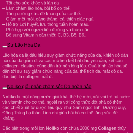
– Tốt cho sức khỏe và làn da
– Làm chậm lão hóa, bồi bổ cơ thể.
– Tăng cường sức đề kháng của cơ thể.
– Giảm mệt mỏi, căng thẳng, cải thiện giấc ngủ.
– Hỗ trợ Lợi huyết, lưu thông tuần hoàn máu.
– Phù hợp với người tiểu đường và thừa cân.
– Bổ sung Vitamin cần thiết: C, B3, B5, B6..
Sự Lão Hóa Da.
Lão hóa da là dấu hiệu suy giảm chức năng của da, khiến độ đàn
hồi của da giảm đi và các mô liên kết bắt đầu yếu dần, kết cấu
collagen, elastine cũng dần trở nên lỏng lẻo. Quá trình lão hóa sẽ
dẫn tới sự suy giảm chức năng của da, thể tích da, mật độ da,
đặc biệt là collagen mất đi.
Noliko giải pháp chăm sóc Da hoàn hảo
Noliko
là một dòng nước giải khát thế hệ mới, với vai trò bù nước
và vitamin cho cơ thể, ngoài ra với công thức đột phá có thêm
các chiết xuất từ dược liệu quý như Sâm ngọc linh, Đương quy,
Đông Trùng hạ thảo, Linh chi giúp bồi bổ cơ thể tăng sức đề
kháng.
Đặc biệt trong mỗi lon
Noliko
còn chứa 2000 mg
Collagen
thủy