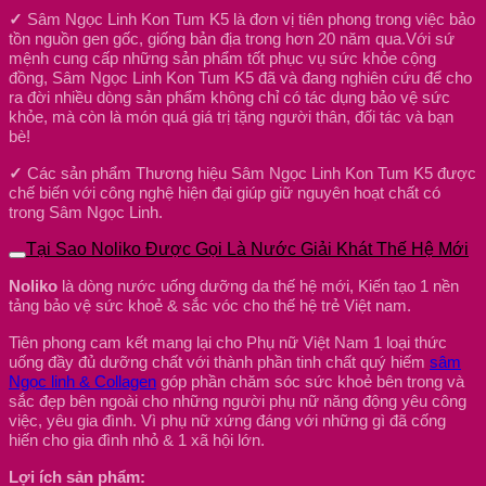
✓
Sâm Ngọc Linh Kon Tum K5 là đơn vị tiên phong trong việc bảo
tồn nguồn gen gốc, giống bản địa trong hơn 20 năm qua.Với sứ
mệnh cung cấp những sản phẩm tốt phục vụ sức khỏe cộng
đồng, Sâm Ngọc Linh Kon Tum K5 đã và đang nghiên cứu để cho
ra đời nhiều dòng sản phẩm không chỉ có tác dụng bảo vệ sức
khỏe, mà còn là món quá giá trị tặng người thân, đối tác và bạn
bè!
✓
Các sản phẩm Thương hiệu Sâm Ngọc Linh Kon Tum K5 được
chế biến với công nghệ hiện đại giúp giữ nguyên hoạt chất có
trong Sâm Ngọc Linh.
Tại Sao Noliko Được Gọi Là Nước Giải Khát Thế Hệ Mới
Noliko
là dòng nước uống dưỡng da thế hệ mới, Kiến tạo 1 nền
tảng bảo vệ sức khoẻ & sắc vóc cho thế hệ trẻ Việt nam.
Tiên phong cam kết mang lại cho Phụ nữ Việt Nam 1 loại thức
uống đầy đủ dưỡng chất với thành phần tinh chất quý hiếm
sâm
Ngọc linh & Collagen
góp phần chăm sóc sức khoẻ bên trong và
sắc đẹp bên ngoài cho những người phụ nữ năng động yêu công
việc, yêu gia đình. Vì phụ nữ xứng đáng với những gì đã cống
hiến cho gia đình nhỏ & 1 xã hội lớn.
Lợi ích sản phẩm: