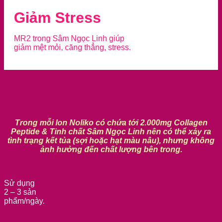
Giảm Stress
MR2 trong Sâm Ngọc Linh giúp
giảm mệt mỏi, căng thẳng, stress.
Trong mỗi lon Noliko có chứa tới 2.000mg Collagen
Peptide & Tinh chất Sâm Ngọc Linh nên có thể xảy ra
tình trạng kết tủa (sợi hoặc hạt màu nâu), nhưng không
ảnh hưởng đến chất lượng bên trong.
Sử dụng
2 – 3 sản
phẩm/ngày.