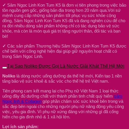
✓
Sâm Ngọc Linh Kon Tum K5 là đơn vị tiên phong trong việc bảo
tồn nguồn gen gốc, giống bản địa trong hơn 20 năm qua.Với sứ
mệnh cung cấp những sản phẩm tốt phục vụ sức khỏe cộng
đồng, Sâm Ngọc Linh Kon Tum K5 đã và đang nghiên cứu để cho
ra đời nhiều dòng sản phẩm không chỉ có tác dụng bảo vệ sức
khỏe, mà còn là món quá giá trị tặng người thân, đối tác và bạn
bè!
✓
Các sản phẩm Thương hiệu Sâm Ngọc Linh Kon Tum K5 được
chế biến với công nghệ hiện đại giúp giữ nguyên hoạt chất có
trong Sâm Ngọc Linh.
Tại Sao Noliko Được Gọi Là Nước Giải Khát Thế Hệ Mới
Noliko
là dòng nước uống dưỡng da thế hệ mới, Kiến tạo 1 nền
tảng bảo vệ sức khoẻ & sắc vóc cho thế hệ trẻ Việt nam.
Tiên phong cam kết mang lại cho Phụ nữ Việt Nam 1 loại thức
uống đầy đủ dưỡng chất với thành phần tinh chất quý hiếm
sâm
Ngọc linh & Collagen
góp phần chăm sóc sức khoẻ bên trong và
sắc đẹp bên ngoài cho những người phụ nữ năng động yêu công
việc, yêu gia đình. Vì phụ nữ xứng đáng với những gì đã cống
hiến cho gia đình nhỏ & 1 xã hội lớn.
Lợi ích sản phẩm: