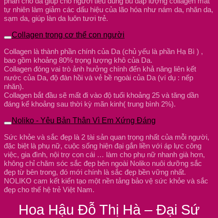
phân cho da giúp cho người tiêu dùng bù đắp lượng collagen mât
tự nhiên làm giảm các dấu hiệu của lão hóa như nám da, nhăn da,
sạm da, giúp làn da luôn tươi trẻ.
Collagen trong cơ thể con người
Collagen là thành phần chính của Da (chủ yếu là phần Hạ Bì ) ,
bao gồm khoảng 80% trọng lượng khô của Da.
Collagen đóng vai trò ảnh hưởng chính đến khả năng liên kết
nước của Da, độ đàn hồi và vẻ bề ngoài của Da (ví dụ : nếp
nhăn).
Collagen bắt đầu sẽ mất đi vào độ tuổi khoảng 25 và tăng dần
đáng kể khoảng sau thời kỳ mãn kinh( trung bình 2%).
Noliko - Yêu Bản Thân Vì Em Xứng Đáng
Sức khỏe và sắc đẹp là 2 tài sản quan trọng nhất của mỗi người,
đặc biệt là phụ nữ, cuộc sống hiện đại gắn liền với áp lực công
việc, gia đình, nội trợ con cái … làm cho phụ nữ nhanh già hơn,
không chỉ chăm sóc sắc đẹp bên ngoài Noliko nuôi dưỡng sắc
đẹp từ bên trong, đó mới chính là sắc đẹp bền vững nhất.
NOLIKO cam kết kiến tạo một nền tảng bảo vệ sức khỏe và sắc
đẹp cho thế hệ trẻ Việt Nam.
Hoa Hậu Đỗ Thị Hà – Đại Sứ