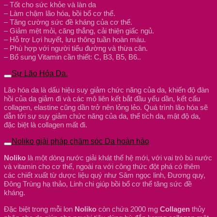
– Tốt cho sức khỏe và làn da
– Làm chậm lão hóa, bồi bổ cơ thể.
– Tăng cường sức đề kháng của cơ thể.
– Giảm mệt mỏi, căng thẳng, cải thiện giấc ngủ.
– Hỗ trợ Lợi huyết, lưu thông tuần hoàn máu.
– Phù hợp với người tiểu đường và thừa cân.
– Bổ sung Vitamin cần thiết: C, B3, B5, B6..
Sự Lão Hóa Da.
Lão hóa da là dấu hiệu suy giảm chức năng của da, khiến độ đàn
hồi của da giảm đi và các mô liên kết bắt đầu yếu dần, kết cấu
collagen, elastine cũng dần trở nên lỏng lẻo. Quá trình lão hóa sẽ
dẫn tới sự suy giảm chức năng của da, thể tích da, mật độ da,
đặc biệt là collagen mất đi.
Noliko giải pháp chăm sóc Da hoàn hảo
Noliko
là một dòng nước giải khát thế hệ mới, với vai trò bù nước
và vitamin cho cơ thể, ngoài ra với công thức đột phá có thêm
các chiết xuất từ dược liệu quý như Sâm ngọc linh, Đương quy,
Đông Trùng hạ thảo, Linh chi giúp bồi bổ cơ thể tăng sức đề
kháng.
Đặc biệt trong mỗi lon
Noliko
còn chứa 2000 mg
Collagen
thủy