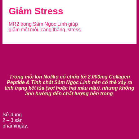
Giảm Stress
MR2 trong Sâm Ngọc Linh giúp
giảm mệt mỏi, căng thẳng, stress.
Trong mỗi lon Noliko có chứa tới 2.000mg Collagen
Peptide & Tinh chất Sâm Ngọc Linh nên có thể xảy ra
tình trạng kết tủa (sợi hoặc hạt màu nâu), nhưng không
ảnh hưởng đến chất lượng bên trong.
Sử dụng
2 – 3 sản
phẩm/ngày.