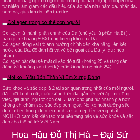
phân cho da giúp cho người tiêu dùng bù đắp lượng collagen mât
tự nhiên làm giảm các dấu hiệu của lão hóa như nám da, nhăn da,
sạm da, giúp làn da luôn tươi trẻ.
Collagen trong cơ thể con người
Collagen là thành phần chính của Da (chủ yếu là phần Hạ Bì ) ,
bao gồm khoảng 80% trọng lượng khô của Da.
Collagen đóng vai trò ảnh hưởng chính đến khả năng liên kết
nước của Da, độ đàn hồi và vẻ bề ngoài của Da (ví dụ : nếp
nhăn).
Collagen bắt đầu sẽ mất đi vào độ tuổi khoảng 25 và tăng dần
đáng kể khoảng sau thời kỳ mãn kinh( trung bình 2%).
Noliko - Yêu Bản Thân Vì Em Xứng Đáng
Sức khỏe và sắc đẹp là 2 tài sản quan trọng nhất của mỗi người,
đặc biệt là phụ nữ, cuộc sống hiện đại gắn liền với áp lực công
việc, gia đình, nội trợ con cái … làm cho phụ nữ nhanh già hơn,
không chỉ chăm sóc sắc đẹp bên ngoài Noliko nuôi dưỡng sắc
đẹp từ bên trong, đó mới chính là sắc đẹp bền vững nhất.
NOLIKO cam kết kiến tạo một nền tảng bảo vệ sức khỏe và sắc
đẹp cho thế hệ trẻ Việt Nam.
Hoa Hậu Đỗ Thị Hà – Đại Sứ