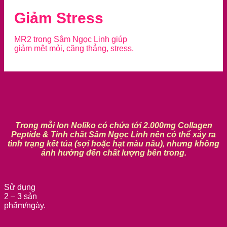
Giảm Stress
MR2 trong Sâm Ngọc Linh giúp
giảm mệt mỏi, căng thẳng, stress.
Trong mỗi lon Noliko có chứa tới 2.000mg Collagen
Peptide & Tinh chất Sâm Ngọc Linh nên có thể xảy ra
tình trạng kết tủa (sợi hoặc hạt màu nâu), nhưng không
ảnh hưởng đến chất lượng bên trong.
Sử dụng
2 – 3 sản
phẩm/ngày.