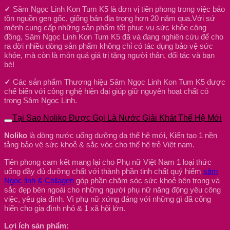
✓
Sâm Ngọc Linh Kon Tum K5 là đơn vị tiên phong trong việc bảo
tồn nguồn gen gốc, giống bản địa trong hơn 20 năm qua.Với sứ
mệnh cung cấp những sản phẩm tốt phục vụ sức khỏe cộng
đồng, Sâm Ngọc Linh Kon Tum K5 đã và đang nghiên cứu để cho
ra đời nhiều dòng sản phẩm không chỉ có tác dụng bảo vệ sức
khỏe, mà còn là món quá giá trị tặng người thân, đối tác và bạn
bè!
✓
Các sản phẩm Thương hiệu Sâm Ngọc Linh Kon Tum K5 được
chế biến với công nghệ hiện đại giúp giữ nguyên hoạt chất có
trong Sâm Ngọc Linh.
Tại Sao Noliko Được Gọi Là Nước Giải Khát Thế Hệ Mới
Noliko
là dòng nước uống dưỡng da thế hệ mới, Kiến tạo 1 nền
tảng bảo vệ sức khoẻ & sắc vóc cho thế hệ trẻ Việt nam.
Tiên phong cam kết mang lại cho Phụ nữ Việt Nam 1 loại thức
uống đầy đủ dưỡng chất với thành phần tinh chất quý hiếm
sâm
Ngọc linh & Collagen
góp phần chăm sóc sức khoẻ bên trong và
sắc đẹp bên ngoài cho những người phụ nữ năng động yêu công
việc, yêu gia đình. Vì phụ nữ xứng đáng với những gì đã cống
hiến cho gia đình nhỏ & 1 xã hội lớn.
Lợi ích sản phẩm: