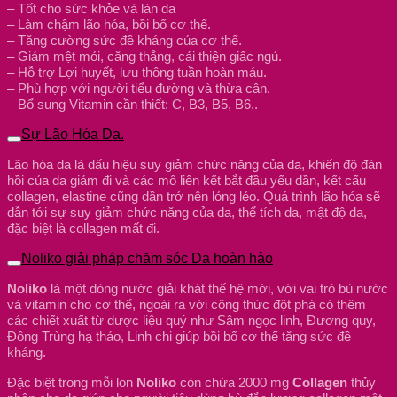
– Tốt cho sức khỏe và làn da
– Làm chậm lão hóa, bồi bổ cơ thể.
– Tăng cường sức đề kháng của cơ thể.
– Giảm mệt mỏi, căng thẳng, cải thiện giấc ngủ.
– Hỗ trợ Lợi huyết, lưu thông tuần hoàn máu.
– Phù hợp với người tiểu đường và thừa cân.
– Bổ sung Vitamin cần thiết: C, B3, B5, B6..
Sự Lão Hóa Da.
Lão hóa da là dấu hiệu suy giảm chức năng của da, khiến độ đàn
hồi của da giảm đi và các mô liên kết bắt đầu yếu dần, kết cấu
collagen, elastine cũng dần trở nên lỏng lẻo. Quá trình lão hóa sẽ
dẫn tới sự suy giảm chức năng của da, thể tích da, mật độ da,
đặc biệt là collagen mất đi.
Noliko giải pháp chăm sóc Da hoàn hảo
Noliko
là một dòng nước giải khát thế hệ mới, với vai trò bù nước
và vitamin cho cơ thể, ngoài ra với công thức đột phá có thêm
các chiết xuất từ dược liệu quý như Sâm ngọc linh, Đương quy,
Đông Trùng hạ thảo, Linh chi giúp bồi bổ cơ thể tăng sức đề
kháng.
Đặc biệt trong mỗi lon
Noliko
còn chứa 2000 mg
Collagen
thủy