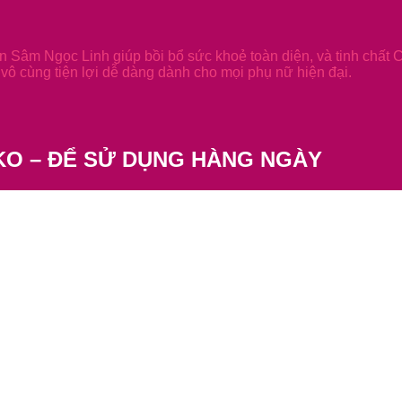
 Sâm Ngọc Linh giúp bồi bổ sức khoẻ toàn diện, và tinh chất 
vô cùng tiện lợi dễ dàng dành cho mọi phụ nữ hiện đại.
KO – ĐỂ SỬ DỤNG HÀNG NGÀY