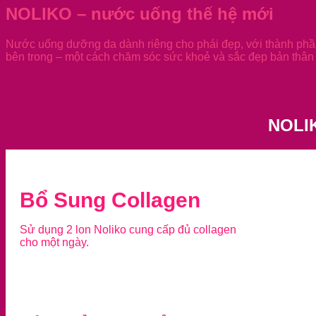
NOLIKO – nước uống thế hệ mới
Nước uống dưỡng da dành riêng cho phái đẹp, với thành phần
bên trong – một cách chăm sóc sức khoẻ và sắc đẹp bản thân 
NOLI
Bổ Sung Collagen
Sử dụng 2 lon Noliko cung cấp đủ collagen
cho một ngày.