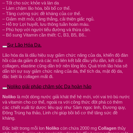
– Tốt cho sức khỏe và làn da
– Làm chậm lão hóa, bồi bổ cơ thể.
– Tăng cường sức đề kháng của cơ thể.
– Giảm mệt mỏi, căng thẳng, cải thiện giấc ngủ.
– Hỗ trợ Lợi huyết, lưu thông tuần hoàn máu.
– Phù hợp với người tiểu đường và thừa cân.
– Bổ sung Vitamin cần thiết: C, B3, B5, B6..
Sự Lão Hóa Da.
Lão hóa da là dấu hiệu suy giảm chức năng của da, khiến độ đàn
hồi của da giảm đi và các mô liên kết bắt đầu yếu dần, kết cấu
collagen, elastine cũng dần trở nên lỏng lẻo. Quá trình lão hóa sẽ
dẫn tới sự suy giảm chức năng của da, thể tích da, mật độ da,
đặc biệt là collagen mất đi.
Noliko giải pháp chăm sóc Da hoàn hảo
Noliko
là một dòng nước giải khát thế hệ mới, với vai trò bù nước
và vitamin cho cơ thể, ngoài ra với công thức đột phá có thêm
các chiết xuất từ dược liệu quý như Sâm ngọc linh, Đương quy,
Đông Trùng hạ thảo, Linh chi giúp bồi bổ cơ thể tăng sức đề
kháng.
Đặc biệt trong mỗi lon
Noliko
còn chứa 2000 mg
Collagen
thủy