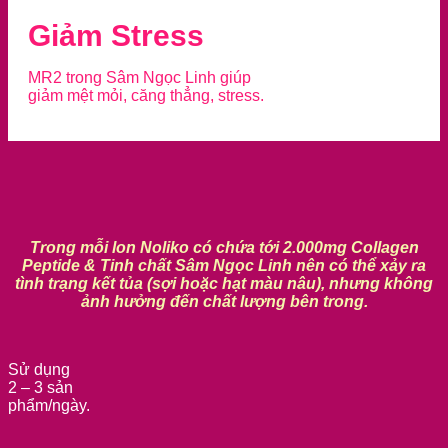
Giảm Stress
MR2 trong Sâm Ngọc Linh giúp
giảm mệt mỏi, căng thẳng, stress.
Trong mỗi lon Noliko có chứa tới 2.000mg Collagen
Peptide & Tinh chất Sâm Ngọc Linh nên có thể xảy ra
tình trạng kết tủa (sợi hoặc hạt màu nâu), nhưng không
ảnh hưởng đến chất lượng bên trong.
Sử dụng
2 – 3 sản
phẩm/ngày.