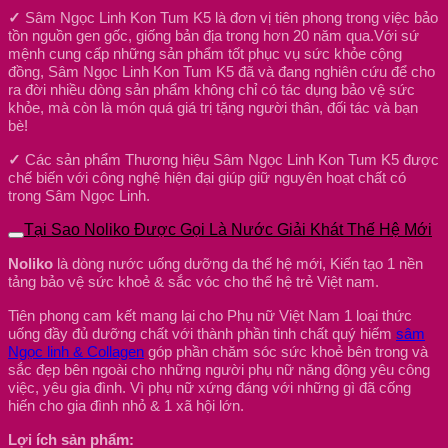
✓
Sâm Ngọc Linh Kon Tum K5 là đơn vị tiên phong trong việc bảo
tồn nguồn gen gốc, giống bản địa trong hơn 20 năm qua.Với sứ
mệnh cung cấp những sản phẩm tốt phục vụ sức khỏe cộng
đồng, Sâm Ngọc Linh Kon Tum K5 đã và đang nghiên cứu để cho
ra đời nhiều dòng sản phẩm không chỉ có tác dụng bảo vệ sức
khỏe, mà còn là món quá giá trị tặng người thân, đối tác và bạn
bè!
✓
Các sản phẩm Thương hiệu Sâm Ngọc Linh Kon Tum K5 được
chế biến với công nghệ hiện đại giúp giữ nguyên hoạt chất có
trong Sâm Ngọc Linh.
Tại Sao Noliko Được Gọi Là Nước Giải Khát Thế Hệ Mới
Noliko
là dòng nước uống dưỡng da thế hệ mới, Kiến tạo 1 nền
tảng bảo vệ sức khoẻ & sắc vóc cho thế hệ trẻ Việt nam.
Tiên phong cam kết mang lại cho Phụ nữ Việt Nam 1 loại thức
uống đầy đủ dưỡng chất với thành phần tinh chất quý hiếm
sâm
Ngọc linh & Collagen
góp phần chăm sóc sức khoẻ bên trong và
sắc đẹp bên ngoài cho những người phụ nữ năng động yêu công
việc, yêu gia đình. Vì phụ nữ xứng đáng với những gì đã cống
hiến cho gia đình nhỏ & 1 xã hội lớn.
Lợi ích sản phẩm: