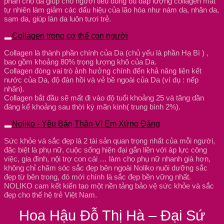
phân cho da giúp cho người tiêu dùng bù đắp lượng collagen mât
tự nhiên làm giảm các dấu hiệu của lão hóa như nám da, nhăn da,
sạm da, giúp làn da luôn tươi trẻ.
Collagen trong cơ thể con người
Collagen là thành phần chính của Da (chủ yếu là phần Hạ Bì ) ,
bao gồm khoảng 80% trọng lượng khô của Da.
Collagen đóng vai trò ảnh hưởng chính đến khả năng liên kết
nước của Da, độ đàn hồi và vẻ bề ngoài của Da (ví dụ : nếp
nhăn).
Collagen bắt đầu sẽ mất đi vào độ tuổi khoảng 25 và tăng dần
đáng kể khoảng sau thời kỳ mãn kinh( trung bình 2%).
Noliko - Yêu Bản Thân Vì Em Xứng Đáng
Sức khỏe và sắc đẹp là 2 tài sản quan trọng nhất của mỗi người,
đặc biệt là phụ nữ, cuộc sống hiện đại gắn liền với áp lực công
việc, gia đình, nội trợ con cái … làm cho phụ nữ nhanh già hơn,
không chỉ chăm sóc sắc đẹp bên ngoài Noliko nuôi dưỡng sắc
đẹp từ bên trong, đó mới chính là sắc đẹp bền vững nhất.
NOLIKO cam kết kiến tạo một nền tảng bảo vệ sức khỏe và sắc
đẹp cho thế hệ trẻ Việt Nam.
Hoa Hậu Đỗ Thị Hà – Đại Sứ