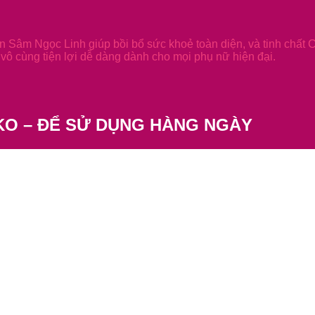
 Sâm Ngọc Linh giúp bồi bổ sức khoẻ toàn diện, và tinh chất 
vô cùng tiện lợi dễ dàng dành cho mọi phụ nữ hiện đại.
KO – ĐỂ SỬ DỤNG HÀNG NGÀY