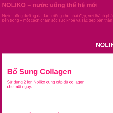
NOLIKO – nước uống thế hệ mới
Nước uống dưỡng da dành riêng cho phái đẹp, với thành phần
bên trong – một cách chăm sóc sức khoẻ và sắc đẹp bản thân 
NOLI
Bổ Sung Collagen
Sử dụng 2 lon Noliko cung cấp đủ collagen
cho một ngày.