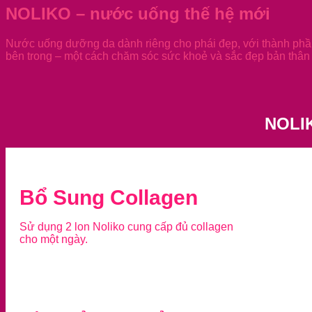
NOLIKO – nước uống thế hệ mới
Nước uống dưỡng da dành riêng cho phái đẹp, với thành phần
bên trong – một cách chăm sóc sức khoẻ và sắc đẹp bản thân 
NOLI
Bổ Sung Collagen
Sử dụng 2 lon Noliko cung cấp đủ collagen
cho một ngày.