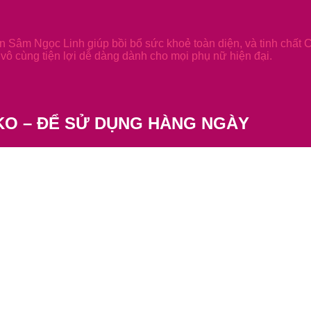
 Sâm Ngọc Linh giúp bồi bổ sức khoẻ toàn diện, và tinh chất 
vô cùng tiện lợi dễ dàng dành cho mọi phụ nữ hiện đại.
KO – ĐỂ SỬ DỤNG HÀNG NGÀY