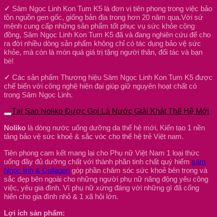
✓
Sâm Ngọc Linh Kon Tum K5 là đơn vị tiên phong trong việc bảo
tồn nguồn gen gốc, giống bản địa trong hơn 20 năm qua.Với sứ
mệnh cung cấp những sản phẩm tốt phục vụ sức khỏe cộng
đồng, Sâm Ngọc Linh Kon Tum K5 đã và đang nghiên cứu để cho
ra đời nhiều dòng sản phẩm không chỉ có tác dụng bảo vệ sức
khỏe, mà còn là món quá giá trị tặng người thân, đối tác và bạn
bè!
✓
Các sản phẩm Thương hiệu Sâm Ngọc Linh Kon Tum K5 được
chế biến với công nghệ hiện đại giúp giữ nguyên hoạt chất có
trong Sâm Ngọc Linh.
Tại Sao Noliko Được Gọi Là Nước Giải Khát Thế Hệ Mới
Noliko
là dòng nước uống dưỡng da thế hệ mới, Kiến tạo 1 nền
tảng bảo vệ sức khoẻ & sắc vóc cho thế hệ trẻ Việt nam.
Tiên phong cam kết mang lại cho Phụ nữ Việt Nam 1 loại thức
uống đầy đủ dưỡng chất với thành phần tinh chất quý hiếm
sâm
Ngọc linh & Collagen
góp phần chăm sóc sức khoẻ bên trong và
sắc đẹp bên ngoài cho những người phụ nữ năng động yêu công
việc, yêu gia đình. Vì phụ nữ xứng đáng với những gì đã cống
hiến cho gia đình nhỏ & 1 xã hội lớn.
Lợi ích sản phẩm: