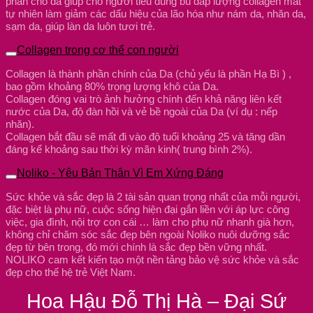
phân cho da giúp cho người tiêu dùng bù đắp lượng collagen mât
tự nhiên làm giảm các dấu hiệu của lão hóa như nám da, nhăn da,
sạm da, giúp làn da luôn tươi trẻ.
Collagen trong cơ thể con người
Collagen là thành phần chính của Da (chủ yếu là phần Hạ Bì ) ,
bao gồm khoảng 80% trọng lượng khô của Da.
Collagen đóng vai trò ảnh hưởng chính đến khả năng liên kết
nước của Da, độ đàn hồi và vẻ bề ngoài của Da (ví dụ : nếp
nhăn).
Collagen bắt đầu sẽ mất đi vào độ tuổi khoảng 25 và tăng dần
đáng kể khoảng sau thời kỳ mãn kinh( trung bình 2%).
Noliko - Yêu Bản Thân Vì Em Xứng Đáng
Sức khỏe và sắc đẹp là 2 tài sản quan trọng nhất của mỗi người,
đặc biệt là phụ nữ, cuộc sống hiện đại gắn liền với áp lực công
việc, gia đình, nội trợ con cái … làm cho phụ nữ nhanh già hơn,
không chỉ chăm sóc sắc đẹp bên ngoài Noliko nuôi dưỡng sắc
đẹp từ bên trong, đó mới chính là sắc đẹp bền vững nhất.
NOLIKO cam kết kiến tạo một nền tảng bảo vệ sức khỏe và sắc
đẹp cho thế hệ trẻ Việt Nam.
Hoa Hậu Đỗ Thị Hà – Đại Sứ