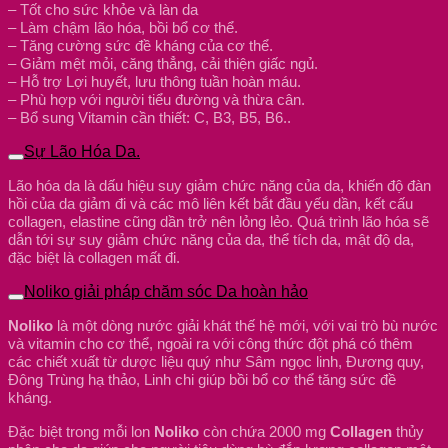
– Tốt cho sức khỏe và làn da
– Làm chậm lão hóa, bồi bổ cơ thể.
– Tăng cường sức đề kháng của cơ thể.
– Giảm mệt mỏi, căng thẳng, cải thiện giấc ngủ.
– Hỗ trợ Lợi huyết, lưu thông tuần hoàn máu.
– Phù hợp với người tiểu đường và thừa cân.
– Bổ sung Vitamin cần thiết: C, B3, B5, B6..
Sự Lão Hóa Da.
Lão hóa da là dấu hiệu suy giảm chức năng của da, khiến độ đàn
hồi của da giảm đi và các mô liên kết bắt đầu yếu dần, kết cấu
collagen, elastine cũng dần trở nên lỏng lẻo. Quá trình lão hóa sẽ
dẫn tới sự suy giảm chức năng của da, thể tích da, mật độ da,
đặc biệt là collagen mất đi.
Noliko giải pháp chăm sóc Da hoàn hảo
Noliko
là một dòng nước giải khát thế hệ mới, với vai trò bù nước
và vitamin cho cơ thể, ngoài ra với công thức đột phá có thêm
các chiết xuất từ dược liệu quý như Sâm ngọc linh, Đương quy,
Đông Trùng hạ thảo, Linh chi giúp bồi bổ cơ thể tăng sức đề
kháng.
Đặc biệt trong mỗi lon
Noliko
còn chứa 2000 mg
Collagen
thủy