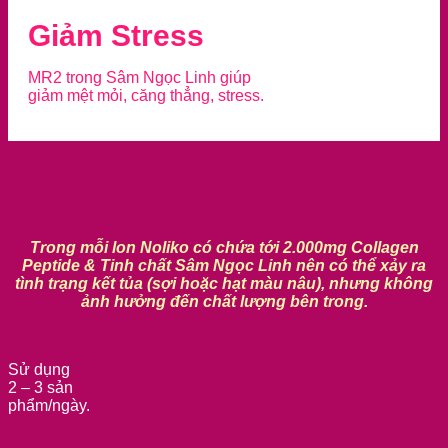
Giảm Stress
MR2 trong Sâm Ngọc Linh giúp
giảm mệt mỏi, căng thẳng, stress.
Trong mỗi lon Noliko có chứa tới 2.000mg Collagen
Peptide & Tinh chất Sâm Ngọc Linh nên có thể xảy ra
tình trạng kết tủa (sợi hoặc hạt màu nâu), nhưng không
ảnh hưởng đến chất lượng bên trong.
Sử dụng
2 – 3 sản
phẩm/ngày.