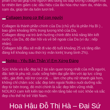
phân cho da giúp cho người tiêu dùng bù đắp lượng collagen mât
tự nhiên làm giảm các dấu hiệu của lão hóa như nám da, nhăn da,
sạm da, giúp làn da luôn tươi trẻ.
Collagen trong cơ thể con người
Collagen là thành phần chính của Da (chủ yếu là phần Hạ Bì ) ,
bao gồm khoảng 80% trọng lượng khô của Da.
Collagen đóng vai trò ảnh hưởng chính đến khả năng liên kết
nước của Da, độ đàn hồi và vẻ bề ngoài của Da (ví dụ : nếp
nhăn).
Collagen bắt đầu sẽ mất đi vào độ tuổi khoảng 25 và tăng dần
đáng kể khoảng sau thời kỳ mãn kinh( trung bình 2%).
Noliko - Yêu Bản Thân Vì Em Xứng Đáng
Sức khỏe và sắc đẹp là 2 tài sản quan trọng nhất của mỗi người,
đặc biệt là phụ nữ, cuộc sống hiện đại gắn liền với áp lực công
việc, gia đình, nội trợ con cái … làm cho phụ nữ nhanh già hơn,
không chỉ chăm sóc sắc đẹp bên ngoài Noliko nuôi dưỡng sắc
đẹp từ bên trong, đó mới chính là sắc đẹp bền vững nhất.
NOLIKO cam kết kiến tạo một nền tảng bảo vệ sức khỏe và sắc
đẹp cho thế hệ trẻ Việt Nam.
Hoa Hậu Đỗ Thị Hà – Đại Sứ