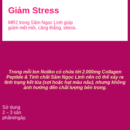
Giảm Stress
MR2 trong Sâm Ngọc Linh giúp
giảm mệt mỏi, căng thẳng, stress.
Trong mỗi lon Noliko có chứa tới 2.000mg Collagen
Peptide & Tinh chất Sâm Ngọc Linh nên có thể xảy ra
tình trạng kết tủa (sợi hoặc hạt màu nâu), nhưng không
ảnh hưởng đến chất lượng bên trong.
Sử dụng
2 – 3 sản
phẩm/ngày.