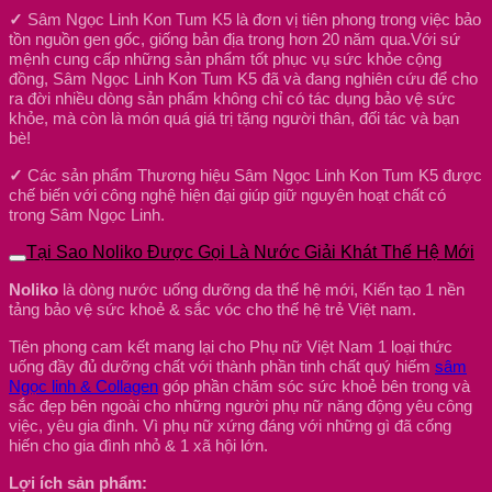
✓
Sâm Ngọc Linh Kon Tum K5 là đơn vị tiên phong trong việc bảo
tồn nguồn gen gốc, giống bản địa trong hơn 20 năm qua.Với sứ
mệnh cung cấp những sản phẩm tốt phục vụ sức khỏe cộng
đồng, Sâm Ngọc Linh Kon Tum K5 đã và đang nghiên cứu để cho
ra đời nhiều dòng sản phẩm không chỉ có tác dụng bảo vệ sức
khỏe, mà còn là món quá giá trị tặng người thân, đối tác và bạn
bè!
✓
Các sản phẩm Thương hiệu Sâm Ngọc Linh Kon Tum K5 được
chế biến với công nghệ hiện đại giúp giữ nguyên hoạt chất có
trong Sâm Ngọc Linh.
Tại Sao Noliko Được Gọi Là Nước Giải Khát Thế Hệ Mới
Noliko
là dòng nước uống dưỡng da thế hệ mới, Kiến tạo 1 nền
tảng bảo vệ sức khoẻ & sắc vóc cho thế hệ trẻ Việt nam.
Tiên phong cam kết mang lại cho Phụ nữ Việt Nam 1 loại thức
uống đầy đủ dưỡng chất với thành phần tinh chất quý hiếm
sâm
Ngọc linh & Collagen
góp phần chăm sóc sức khoẻ bên trong và
sắc đẹp bên ngoài cho những người phụ nữ năng động yêu công
việc, yêu gia đình. Vì phụ nữ xứng đáng với những gì đã cống
hiến cho gia đình nhỏ & 1 xã hội lớn.
Lợi ích sản phẩm: