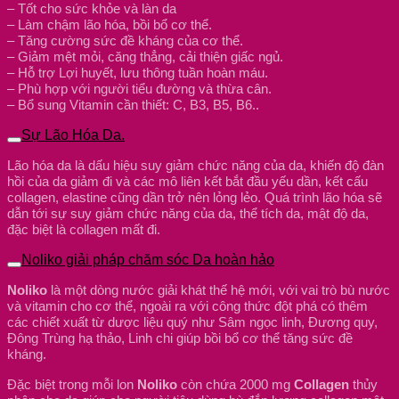
– Tốt cho sức khỏe và làn da
– Làm chậm lão hóa, bồi bổ cơ thể.
– Tăng cường sức đề kháng của cơ thể.
– Giảm mệt mỏi, căng thẳng, cải thiện giấc ngủ.
– Hỗ trợ Lợi huyết, lưu thông tuần hoàn máu.
– Phù hợp với người tiểu đường và thừa cân.
– Bổ sung Vitamin cần thiết: C, B3, B5, B6..
Sự Lão Hóa Da.
Lão hóa da là dấu hiệu suy giảm chức năng của da, khiến độ đàn
hồi của da giảm đi và các mô liên kết bắt đầu yếu dần, kết cấu
collagen, elastine cũng dần trở nên lỏng lẻo. Quá trình lão hóa sẽ
dẫn tới sự suy giảm chức năng của da, thể tích da, mật độ da,
đặc biệt là collagen mất đi.
Noliko giải pháp chăm sóc Da hoàn hảo
Noliko
là một dòng nước giải khát thế hệ mới, với vai trò bù nước
và vitamin cho cơ thể, ngoài ra với công thức đột phá có thêm
các chiết xuất từ dược liệu quý như Sâm ngọc linh, Đương quy,
Đông Trùng hạ thảo, Linh chi giúp bồi bổ cơ thể tăng sức đề
kháng.
Đặc biệt trong mỗi lon
Noliko
còn chứa 2000 mg
Collagen
thủy