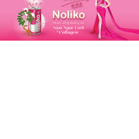
hỏe Bên Trong, Đẹp Bên Ngoài
ng hiệu: Sâm Ngọc Linh Kon Tum K5
m Ngọc Linh là một trong những loại dược liệu cực
của Việt Nam, với số lượng Saponin cao hơn nhiều
o với các loại sâm khác trên thế giới.
m Ngọc Linh Kon Tum K5 là đơn vị tiên phong
g việc bảo tồn nguồn gen gốc, giống bản địa trong