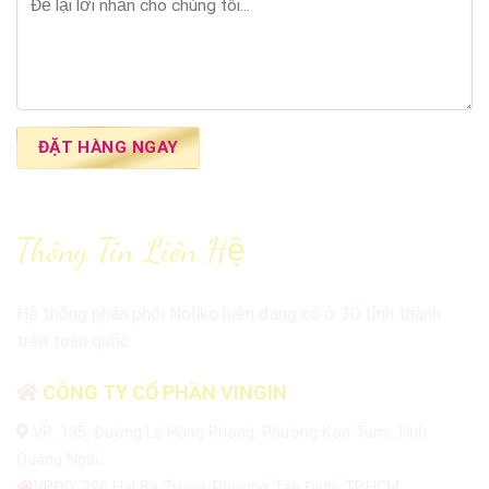
Thông Tin Liên Hệ
Hệ thống phân phối Noliko hiện đang có ở 30 tỉnh thành
trên toàn quốc.
CÔNG TY CỔ PHẦN VINGIN
VP: 135, Đường Lê Hồng Phong, Phường Kon Tum, Tỉnh
Quảng Ngãi.
VPĐD: 396 Hai Bà Trưng, Phường Tân Định, TP.HCM.