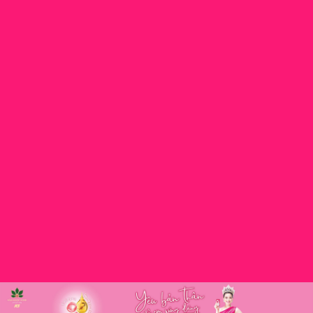
2 – 3 sản
khi uống
nhất buổi
phẩm/ngày.
lạnh.
trưa hoặc
tối.
Cẩn trọng
khi
sử dụng.