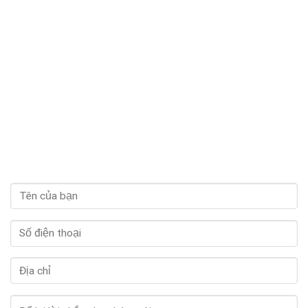
hài lòng vì uống mà không bị tăng cân, còn bổ sung thêm collagen giúp
da căng mọng hơn nữa.