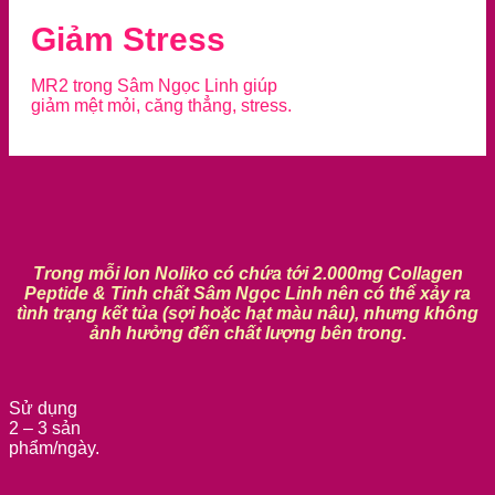
Giảm Stress
MR2 trong Sâm Ngọc Linh giúp
giảm mệt mỏi, căng thẳng, stress.
Trong mỗi lon Noliko có chứa tới 2.000mg Collagen
Peptide & Tinh chất Sâm Ngọc Linh nên có thể xảy ra
tình trạng kết tủa (sợi hoặc hạt màu nâu), nhưng không
ảnh hưởng đến chất lượng bên trong.
Sử dụng
2 – 3 sản
phẩm/ngày.