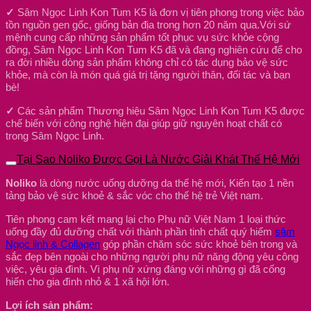
✓
Sâm Ngọc Linh Kon Tum K5 là đơn vị tiên phong trong việc bảo
tồn nguồn gen gốc, giống bản địa trong hơn 20 năm qua.Với sứ
mệnh cung cấp những sản phẩm tốt phục vụ sức khỏe cộng
đồng, Sâm Ngọc Linh Kon Tum K5 đã và đang nghiên cứu để cho
ra đời nhiều dòng sản phẩm không chỉ có tác dụng bảo vệ sức
khỏe, mà còn là món quá giá trị tặng người thân, đối tác và bạn
bè!
✓
Các sản phẩm Thương hiệu Sâm Ngọc Linh Kon Tum K5 được
chế biến với công nghệ hiện đại giúp giữ nguyên hoạt chất có
trong Sâm Ngọc Linh.
Tại Sao Noliko Được Gọi Là Nước Giải Khát Thế Hệ Mới
Noliko
là dòng nước uống dưỡng da thế hệ mới, Kiến tạo 1 nền
tảng bảo vệ sức khoẻ & sắc vóc cho thế hệ trẻ Việt nam.
Tiên phong cam kết mang lại cho Phụ nữ Việt Nam 1 loại thức
uống đầy đủ dưỡng chất với thành phần tinh chất quý hiếm
sâm
Ngọc linh & Collagen
góp phần chăm sóc sức khoẻ bên trong và
sắc đẹp bên ngoài cho những người phụ nữ năng động yêu công
việc, yêu gia đình. Vì phụ nữ xứng đáng với những gì đã cống
hiến cho gia đình nhỏ & 1 xã hội lớn.
Lợi ích sản phẩm: