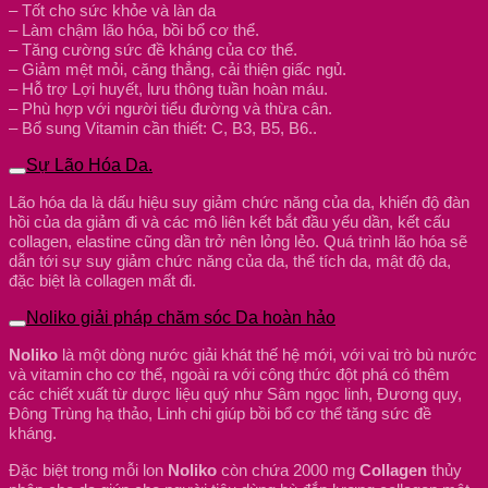
– Tốt cho sức khỏe và làn da
– Làm chậm lão hóa, bồi bổ cơ thể.
– Tăng cường sức đề kháng của cơ thể.
– Giảm mệt mỏi, căng thẳng, cải thiện giấc ngủ.
– Hỗ trợ Lợi huyết, lưu thông tuần hoàn máu.
– Phù hợp với người tiểu đường và thừa cân.
– Bổ sung Vitamin cần thiết: C, B3, B5, B6..
Sự Lão Hóa Da.
Lão hóa da là dấu hiệu suy giảm chức năng của da, khiến độ đàn
hồi của da giảm đi và các mô liên kết bắt đầu yếu dần, kết cấu
collagen, elastine cũng dần trở nên lỏng lẻo. Quá trình lão hóa sẽ
dẫn tới sự suy giảm chức năng của da, thể tích da, mật độ da,
đặc biệt là collagen mất đi.
Noliko giải pháp chăm sóc Da hoàn hảo
Noliko
là một dòng nước giải khát thế hệ mới, với vai trò bù nước
và vitamin cho cơ thể, ngoài ra với công thức đột phá có thêm
các chiết xuất từ dược liệu quý như Sâm ngọc linh, Đương quy,
Đông Trùng hạ thảo, Linh chi giúp bồi bổ cơ thể tăng sức đề
kháng.
Đặc biệt trong mỗi lon
Noliko
còn chứa 2000 mg
Collagen
thủy