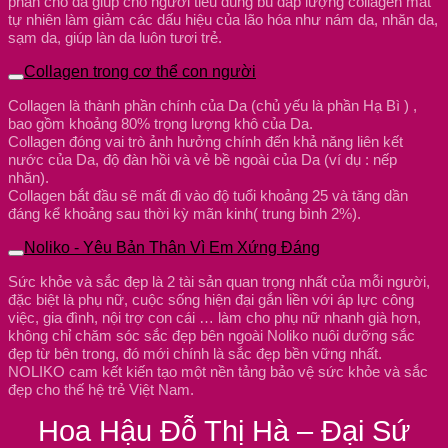
phân cho da giúp cho người tiêu dùng bù đắp lượng collagen mât
tự nhiên làm giảm các dấu hiệu của lão hóa như nám da, nhăn da,
sạm da, giúp làn da luôn tươi trẻ.
Collagen trong cơ thể con người
Collagen là thành phần chính của Da (chủ yếu là phần Hạ Bì ) ,
bao gồm khoảng 80% trọng lượng khô của Da.
Collagen đóng vai trò ảnh hưởng chính đến khả năng liên kết
nước của Da, độ đàn hồi và vẻ bề ngoài của Da (ví dụ : nếp
nhăn).
Collagen bắt đầu sẽ mất đi vào độ tuổi khoảng 25 và tăng dần
đáng kể khoảng sau thời kỳ mãn kinh( trung bình 2%).
Noliko - Yêu Bản Thân Vì Em Xứng Đáng
Sức khỏe và sắc đẹp là 2 tài sản quan trọng nhất của mỗi người,
đặc biệt là phụ nữ, cuộc sống hiện đại gắn liền với áp lực công
việc, gia đình, nội trợ con cái … làm cho phụ nữ nhanh già hơn,
không chỉ chăm sóc sắc đẹp bên ngoài Noliko nuôi dưỡng sắc
đẹp từ bên trong, đó mới chính là sắc đẹp bền vững nhất.
NOLIKO cam kết kiến tạo một nền tảng bảo vệ sức khỏe và sắc
đẹp cho thế hệ trẻ Việt Nam.
Hoa Hậu Đỗ Thị Hà – Đại Sứ