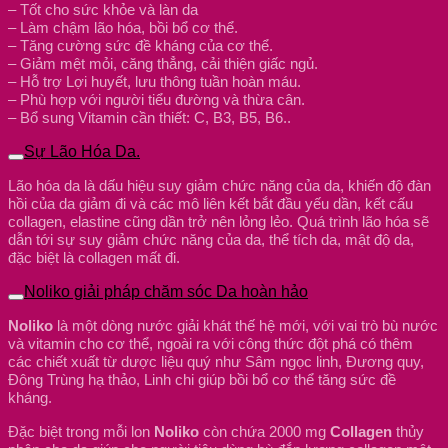
– Tốt cho sức khỏe và làn da
– Làm chậm lão hóa, bồi bổ cơ thể.
– Tăng cường sức đề kháng của cơ thể.
– Giảm mệt mỏi, căng thẳng, cải thiện giấc ngủ.
– Hỗ trợ Lợi huyết, lưu thông tuần hoàn máu.
– Phù hợp với người tiểu đường và thừa cân.
– Bổ sung Vitamin cần thiết: C, B3, B5, B6..
Sự Lão Hóa Da.
Lão hóa da là dấu hiệu suy giảm chức năng của da, khiến độ đàn
hồi của da giảm đi và các mô liên kết bắt đầu yếu dần, kết cấu
collagen, elastine cũng dần trở nên lỏng lẻo. Quá trình lão hóa sẽ
dẫn tới sự suy giảm chức năng của da, thể tích da, mật độ da,
đặc biệt là collagen mất đi.
Noliko giải pháp chăm sóc Da hoàn hảo
Noliko
là một dòng nước giải khát thế hệ mới, với vai trò bù nước
và vitamin cho cơ thể, ngoài ra với công thức đột phá có thêm
các chiết xuất từ dược liệu quý như Sâm ngọc linh, Đương quy,
Đông Trùng hạ thảo, Linh chi giúp bồi bổ cơ thể tăng sức đề
kháng.
Đặc biệt trong mỗi lon
Noliko
còn chứa 2000 mg
Collagen
thủy