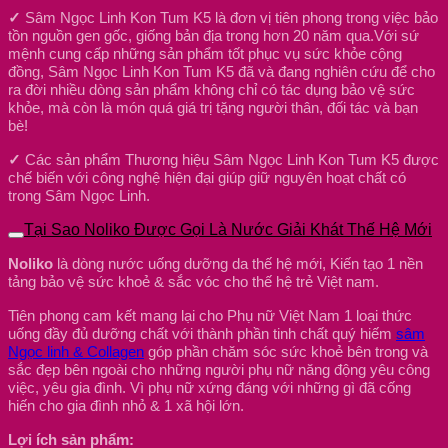
✓
Sâm Ngọc Linh Kon Tum K5 là đơn vị tiên phong trong việc bảo
tồn nguồn gen gốc, giống bản địa trong hơn 20 năm qua.Với sứ
mệnh cung cấp những sản phẩm tốt phục vụ sức khỏe cộng
đồng, Sâm Ngọc Linh Kon Tum K5 đã và đang nghiên cứu để cho
ra đời nhiều dòng sản phẩm không chỉ có tác dụng bảo vệ sức
khỏe, mà còn là món quá giá trị tặng người thân, đối tác và bạn
bè!
✓
Các sản phẩm Thương hiệu Sâm Ngọc Linh Kon Tum K5 được
chế biến với công nghệ hiện đại giúp giữ nguyên hoạt chất có
trong Sâm Ngọc Linh.
Tại Sao Noliko Được Gọi Là Nước Giải Khát Thế Hệ Mới
Noliko
là dòng nước uống dưỡng da thế hệ mới, Kiến tạo 1 nền
tảng bảo vệ sức khoẻ & sắc vóc cho thế hệ trẻ Việt nam.
Tiên phong cam kết mang lại cho Phụ nữ Việt Nam 1 loại thức
uống đầy đủ dưỡng chất với thành phần tinh chất quý hiếm
sâm
Ngọc linh & Collagen
góp phần chăm sóc sức khoẻ bên trong và
sắc đẹp bên ngoài cho những người phụ nữ năng động yêu công
việc, yêu gia đình. Vì phụ nữ xứng đáng với những gì đã cống
hiến cho gia đình nhỏ & 1 xã hội lớn.
Lợi ích sản phẩm: