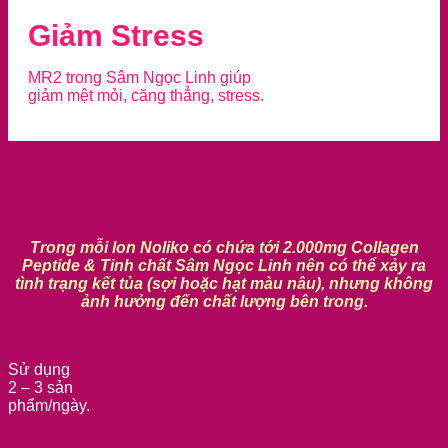
Giảm Stress
MR2 trong Sâm Ngọc Linh giúp
giảm mệt mỏi, căng thẳng, stress.
Trong mỗi lon Noliko có chứa tới 2.000mg Collagen
Peptide & Tinh chất Sâm Ngọc Linh nên có thể xảy ra
tình trạng kết tủa (sợi hoặc hạt màu nâu), nhưng không
ảnh hưởng đến chất lượng bên trong.
Sử dụng
2 – 3 sản
phẩm/ngày.