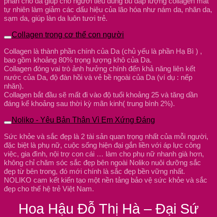
phân cho da giúp cho người tiêu dùng bù đắp lượng collagen mât
tự nhiên làm giảm các dấu hiệu của lão hóa như nám da, nhăn da,
sạm da, giúp làn da luôn tươi trẻ.
Collagen trong cơ thể con người
Collagen là thành phần chính của Da (chủ yếu là phần Hạ Bì ) ,
bao gồm khoảng 80% trọng lượng khô của Da.
Collagen đóng vai trò ảnh hưởng chính đến khả năng liên kết
nước của Da, độ đàn hồi và vẻ bề ngoài của Da (ví dụ : nếp
nhăn).
Collagen bắt đầu sẽ mất đi vào độ tuổi khoảng 25 và tăng dần
đáng kể khoảng sau thời kỳ mãn kinh( trung bình 2%).
Noliko - Yêu Bản Thân Vì Em Xứng Đáng
Sức khỏe và sắc đẹp là 2 tài sản quan trọng nhất của mỗi người,
đặc biệt là phụ nữ, cuộc sống hiện đại gắn liền với áp lực công
việc, gia đình, nội trợ con cái … làm cho phụ nữ nhanh già hơn,
không chỉ chăm sóc sắc đẹp bên ngoài Noliko nuôi dưỡng sắc
đẹp từ bên trong, đó mới chính là sắc đẹp bền vững nhất.
NOLIKO cam kết kiến tạo một nền tảng bảo vệ sức khỏe và sắc
đẹp cho thế hệ trẻ Việt Nam.
Hoa Hậu Đỗ Thị Hà – Đại Sứ