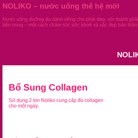
NOLIKO – nước uống thế hệ mới
Nước uống dưỡng da dành riêng cho phái đẹp, với thành phần
bên trong – một cách chăm sóc sức khoẻ và sắc đẹp bản thân 
NOLI
Bổ Sung Collagen
Sử dụng 2 lon Noliko cung cấp đủ collagen
cho một ngày.