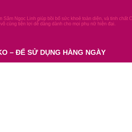
 Sâm Ngọc Linh giúp bồi bổ sức khoẻ toàn diện, và tinh chất 
vô cùng tiện lợi dễ dàng dành cho mọi phụ nữ hiện đại.
KO – ĐỂ SỬ DỤNG HÀNG NGÀY