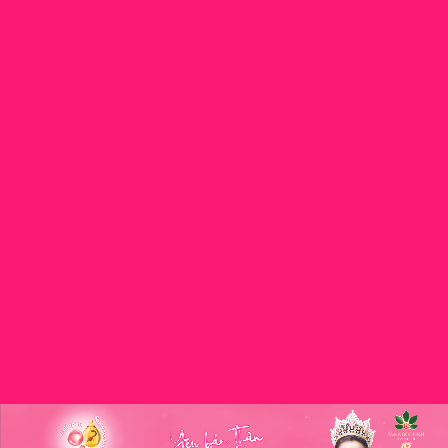
2 – 3 sản
khi uống
nhất buổi
phẩm/ngày.
lạnh.
trưa hoặc
tối.
Cẩn trọng
khi
sử dụng.