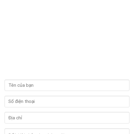
hài lòng vì uống mà không bị tăng cân, còn bổ sung thêm collagen giúp
da căng mọng hơn nữa.