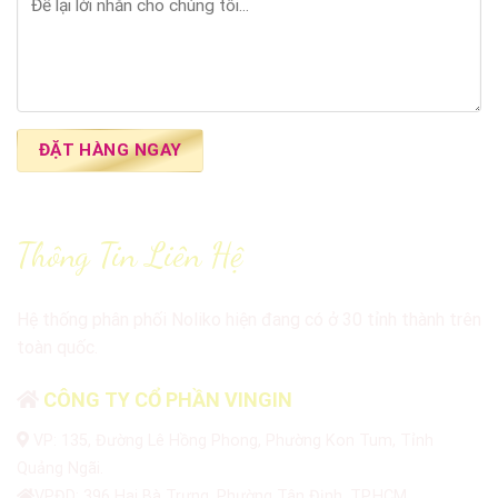
Thông Tin Liên Hệ
Hệ thống phân phối Noliko hiện đang có ở 30 tỉnh thành trên
toàn quốc.
CÔNG TY CỔ PHẦN VINGIN
VP: 135, Đường Lê Hồng Phong, Phường Kon Tum, Tỉnh
Quảng Ngãi.
VPĐD: 396 Hai Bà Trưng, Phường Tân Định, TP.HCM.