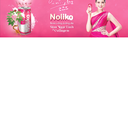
hỏe Bên Trong, Đẹp Bên Ngoài
ng hiệu: Sâm Ngọc Linh Kon Tum K5
m Ngọc Linh là một trong những loại dược liệu cực
của Việt Nam, với số lượng Saponin cao hơn nhiều
o với các loại sâm khác trên thế giới.
m Ngọc Linh Kon Tum K5 là đơn vị tiên phong
g việc bảo tồn nguồn gen gốc, giống bản địa trong