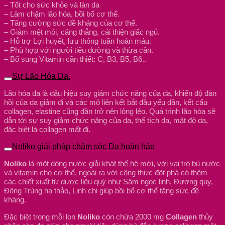
– Tốt cho sức khỏe và làn da
– Làm chậm lão hóa, bồi bổ cơ thể.
– Tăng cường sức đề kháng của cơ thể.
– Giảm mệt mỏi, căng thẳng, cải thiện giấc ngủ.
– Hỗ trợ Lợi huyết, lưu thông tuần hoàn máu.
– Phù hợp với người tiểu đường và thừa cân.
– Bổ sung Vitamin cần thiết: C, B3, B5, B6..
Sự Lão Hóa Da.
Lão hóa da là dấu hiệu suy giảm chức năng của da, khiến độ đàn
hồi của da giảm đi và các mô liên kết bắt đầu yếu dần, kết cấu
collagen, elastine cũng dần trở nên lỏng lẻo. Quá trình lão hóa sẽ
dẫn tới sự suy giảm chức năng của da, thể tích da, mật độ da,
đặc biệt là collagen mất đi.
Noliko giải pháp chăm sóc Da hoàn hảo
Noliko
là một dòng nước giải khát thế hệ mới, với vai trò bù nước
và vitamin cho cơ thể, ngoài ra với công thức đột phá có thêm
các chiết xuất từ dược liệu quý như Sâm ngọc linh, Đương quy,
Đông Trùng hạ thảo, Linh chi giúp bồi bổ cơ thể tăng sức đề
kháng.
Đặc biệt trong mỗi lon
Noliko
còn chứa 2000 mg
Collagen
thủy