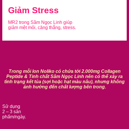
Giảm Stress
MR2 trong Sâm Ngọc Linh giúp
giảm mệt mỏi, căng thẳng, stress.
Trong mỗi lon Noliko có chứa tới 2.000mg Collagen
Peptide & Tinh chất Sâm Ngọc Linh nên có thể xảy ra
tình trạng kết tủa (sợi hoặc hạt màu nâu), nhưng không
ảnh hưởng đến chất lượng bên trong.
Sử dụng
2 – 3 sản
phẩm/ngày.