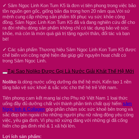
✓
Sâm Ngọc Linh Kon Tum K5 là đơn vị tiên phong trong việc bảo
tồn nguồn gen gốc, giống bản địa trong hơn 20 năm qua.Với sứ
mệnh cung cấp những sản phẩm tốt phục vụ sức khỏe cộng
đồng, Sâm Ngọc Linh Kon Tum K5 đã và đang nghiên cứu để cho
ra đời nhiều dòng sản phẩm không chỉ có tác dụng bảo vệ sức
khỏe, mà còn là món quá giá trị tặng người thân, đối tác và bạn
bè!
✓
Các sản phẩm Thương hiệu Sâm Ngọc Linh Kon Tum K5 được
chế biến với công nghệ hiện đại giúp giữ nguyên hoạt chất có
trong Sâm Ngọc Linh.
Tại Sao Noliko Được Gọi Là Nước Giải Khát Thế Hệ Mới
Noliko
là dòng nước uống dưỡng da thế hệ mới, Kiến tạo 1 nền
tảng bảo vệ sức khoẻ & sắc vóc cho thế hệ trẻ Việt nam.
Tiên phong cam kết mang lại cho Phụ nữ Việt Nam 1 loại thức
uống đầy đủ dưỡng chất với thành phần tinh chất quý hiếm
sâm
Ngọc linh & Collagen
góp phần chăm sóc sức khoẻ bên trong và
sắc đẹp bên ngoài cho những người phụ nữ năng động yêu công
việc, yêu gia đình. Vì phụ nữ xứng đáng với những gì đã cống
hiến cho gia đình nhỏ & 1 xã hội lớn.
Lợi ích sản phẩm: