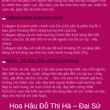
phân cho da giúp cho người tiêu dùng bù đắp lượng collagen mât
tự nhiên làm giảm các dấu hiệu của lão hóa như nám da, nhăn da,
sạm da, giúp làn da luôn tươi trẻ.
Collagen trong cơ thể con người
Collagen là thành phần chính của Da (chủ yếu là phần Hạ Bì ) ,
bao gồm khoảng 80% trọng lượng khô của Da.
Collagen đóng vai trò ảnh hưởng chính đến khả năng liên kết
nước của Da, độ đàn hồi và vẻ bề ngoài của Da (ví dụ : nếp
nhăn).
Collagen bắt đầu sẽ mất đi vào độ tuổi khoảng 25 và tăng dần
đáng kể khoảng sau thời kỳ mãn kinh( trung bình 2%).
Noliko - Yêu Bản Thân Vì Em Xứng Đáng
Sức khỏe và sắc đẹp là 2 tài sản quan trọng nhất của mỗi người,
đặc biệt là phụ nữ, cuộc sống hiện đại gắn liền với áp lực công
việc, gia đình, nội trợ con cái … làm cho phụ nữ nhanh già hơn,
không chỉ chăm sóc sắc đẹp bên ngoài Noliko nuôi dưỡng sắc
đẹp từ bên trong, đó mới chính là sắc đẹp bền vững nhất.
NOLIKO cam kết kiến tạo một nền tảng bảo vệ sức khỏe và sắc
đẹp cho thế hệ trẻ Việt Nam.
Hoa Hậu Đỗ Thị Hà – Đại Sứ