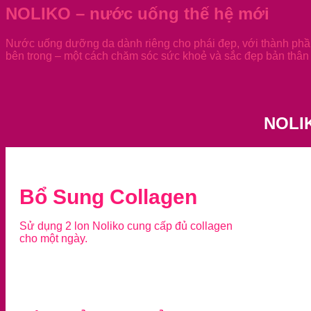
NOLIKO – nước uống thế hệ mới
Nước uống dưỡng da dành riêng cho phái đẹp, với thành phần
bên trong – một cách chăm sóc sức khoẻ và sắc đẹp bản thân 
NOLI
Bổ Sung Collagen
Sử dụng 2 lon Noliko cung cấp đủ collagen
cho một ngày.