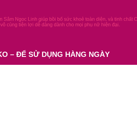
 Sâm Ngọc Linh giúp bồi bổ sức khoẻ toàn diện, và tinh chất 
vô cùng tiện lợi dễ dàng dành cho mọi phụ nữ hiện đại.
KO – ĐỂ SỬ DỤNG HÀNG NGÀY