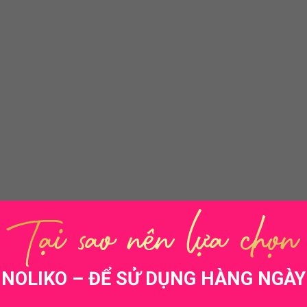
NOLIKO – ĐỂ SỬ DỤNG HÀNG NGÀY