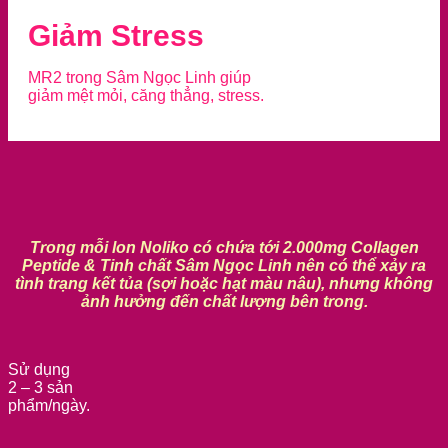
Giảm Stress
MR2 trong Sâm Ngọc Linh giúp
giảm mệt mỏi, căng thẳng, stress.
Trong mỗi lon Noliko có chứa tới 2.000mg Collagen
Peptide & Tinh chất Sâm Ngọc Linh nên có thể xảy ra
tình trạng kết tủa (sợi hoặc hạt màu nâu), nhưng không
ảnh hưởng đến chất lượng bên trong.
Sử dụng
2 – 3 sản
phẩm/ngày.