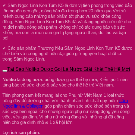
✓
Sâm Ngọc Linh Kon Tum K5 là đơn vị tiên phong trong việc bảo
tồn nguồn gen gốc, giống bản địa trong hơn 20 năm qua.Với sứ
mệnh cung cấp những sản phẩm tốt phục vụ sức khỏe cộng
đồng, Sâm Ngọc Linh Kon Tum K5 đã và đang nghiên cứu để cho
ra đời nhiều dòng sản phẩm không chỉ có tác dụng bảo vệ sức
khỏe, mà còn là món quá giá trị tặng người thân, đối tác và bạn
bè!
✓
Các sản phẩm Thương hiệu Sâm Ngọc Linh Kon Tum K5 được
chế biến với công nghệ hiện đại giúp giữ nguyên hoạt chất có
trong Sâm Ngọc Linh.
Tại Sao Noliko Được Gọi Là Nước Giải Khát Thế Hệ Mới
Noliko
là dòng nước uống dưỡng da thế hệ mới, Kiến tạo 1 nền
tảng bảo vệ sức khoẻ & sắc vóc cho thế hệ trẻ Việt nam.
Tiên phong cam kết mang lại cho Phụ nữ Việt Nam 1 loại thức
uống đầy đủ dưỡng chất với thành phần tinh chất quý hiếm
sâm
Ngọc linh & Collagen
góp phần chăm sóc sức khoẻ bên trong và
sắc đẹp bên ngoài cho những người phụ nữ năng động yêu công
việc, yêu gia đình. Vì phụ nữ xứng đáng với những gì đã cống
hiến cho gia đình nhỏ & 1 xã hội lớn.
Lợi ích sản phẩm: