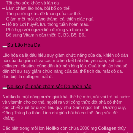
– Tốt cho sức khỏe và làn da
– Làm chậm lão hóa, bồi bổ cơ thể.
– Tăng cường sức đề kháng của cơ thể.
– Giảm mệt mỏi, căng thẳng, cải thiện giấc ngủ.
– Hỗ trợ Lợi huyết, lưu thông tuần hoàn máu.
– Phù hợp với người tiểu đường và thừa cân.
– Bổ sung Vitamin cần thiết: C, B3, B5, B6..
Sự Lão Hóa Da.
Lão hóa da là dấu hiệu suy giảm chức năng của da, khiến độ đàn
hồi của da giảm đi và các mô liên kết bắt đầu yếu dần, kết cấu
collagen, elastine cũng dần trở nên lỏng lẻo. Quá trình lão hóa sẽ
dẫn tới sự suy giảm chức năng của da, thể tích da, mật độ da,
đặc biệt là collagen mất đi.
Noliko giải pháp chăm sóc Da hoàn hảo
Noliko
là một dòng nước giải khát thế hệ mới, với vai trò bù nước
và vitamin cho cơ thể, ngoài ra với công thức đột phá có thêm
các chiết xuất từ dược liệu quý như Sâm ngọc linh, Đương quy,
Đông Trùng hạ thảo, Linh chi giúp bồi bổ cơ thể tăng sức đề
kháng.
Đặc biệt trong mỗi lon
Noliko
còn chứa 2000 mg
Collagen
thủy