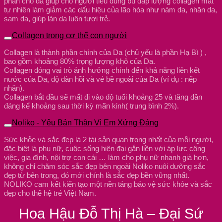
phân cho da giúp cho người tiêu dùng bù đắp lượng collagen mât
tự nhiên làm giảm các dấu hiệu của lão hóa như nám da, nhăn da,
sạm da, giúp làn da luôn tươi trẻ.
Collagen trong cơ thể con người
Collagen là thành phần chính của Da (chủ yếu là phần Hạ Bì ) ,
bao gồm khoảng 80% trọng lượng khô của Da.
Collagen đóng vai trò ảnh hưởng chính đến khả năng liên kết
nước của Da, độ đàn hồi và vẻ bề ngoài của Da (ví dụ : nếp
nhăn).
Collagen bắt đầu sẽ mất đi vào độ tuổi khoảng 25 và tăng dần
đáng kể khoảng sau thời kỳ mãn kinh( trung bình 2%).
Noliko - Yêu Bản Thân Vì Em Xứng Đáng
Sức khỏe và sắc đẹp là 2 tài sản quan trọng nhất của mỗi người,
đặc biệt là phụ nữ, cuộc sống hiện đại gắn liền với áp lực công
việc, gia đình, nội trợ con cái … làm cho phụ nữ nhanh già hơn,
không chỉ chăm sóc sắc đẹp bên ngoài Noliko nuôi dưỡng sắc
đẹp từ bên trong, đó mới chính là sắc đẹp bền vững nhất.
NOLIKO cam kết kiến tạo một nền tảng bảo vệ sức khỏe và sắc
đẹp cho thế hệ trẻ Việt Nam.
Hoa Hậu Đỗ Thị Hà – Đại Sứ