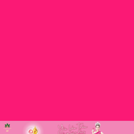
2 – 3 sản
khi uống
nhất buổi
phẩm/ngày.
lạnh.
trưa hoặc
tối.
Cẩn trọng
khi
sử dụng.