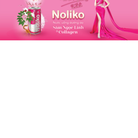
hỏe Bên Trong, Đẹp Bên Ngoài
ng hiệu: Sâm Ngọc Linh Kon Tum K5
m Ngọc Linh là một trong những loại dược liệu cực
của Việt Nam, với số lượng Saponin cao hơn nhiều
o với các loại sâm khác trên thế giới.
m Ngọc Linh Kon Tum K5 là đơn vị tiên phong
g việc bảo tồn nguồn gen gốc, giống bản địa trong