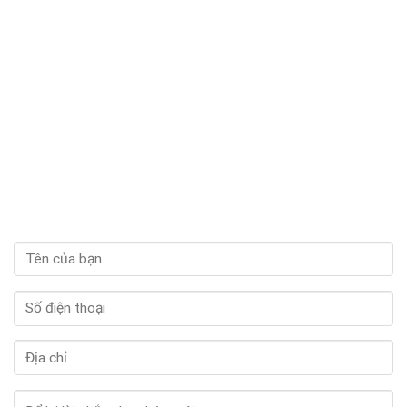
hài lòng vì uống mà không bị tăng cân, còn bổ sung thêm collagen giúp
da căng mọng hơn nữa.