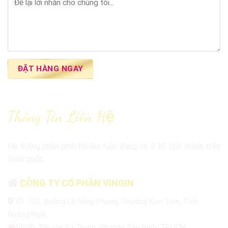
Thông Tin Liên Hệ
Hệ thống phân phối Noliko hiện đang có ở 30 tỉnh thành trên
toàn quốc.
CÔNG TY CỔ PHẦN VINGIN
VP: 135, Đường Lê Hồng Phong, Phường Kon Tum, Tỉnh
Quảng Ngãi.
VPĐD: 396 Hai Bà Trưng, Phường Tân Định, TP.HCM.